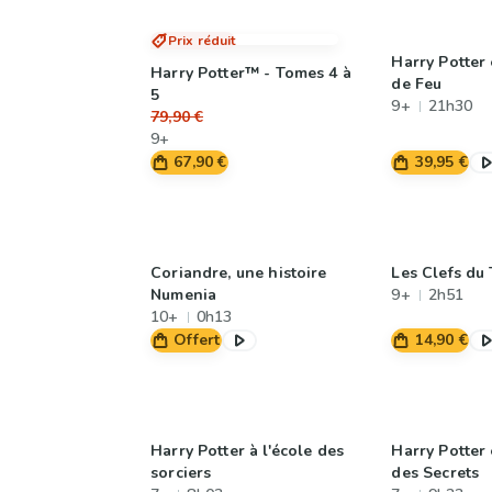
Prix réduit
Harry Potter
Harry Potter™ - Tomes 4 à
de Feu
5
9+
21h30
79,90 €
9+
67,90 €
39,95 €
Coriandre, une histoire
Les Clefs du
Numenia
9+
2h51
10+
0h13
Offert
14,90 €
Harry Potter à l'école des
Harry Potter
sorciers
des Secrets