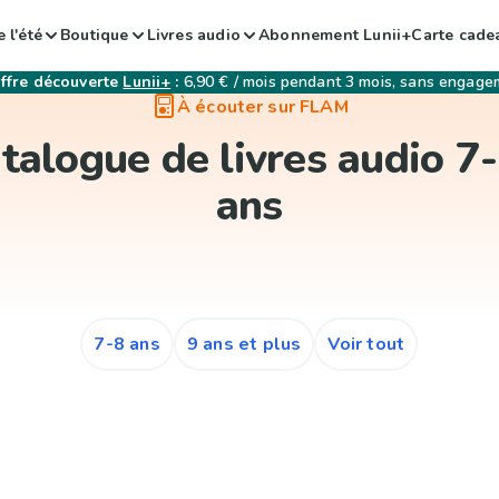
 l'été
Boutique
Livres audio
Abonnement Lunii+
Carte cade
ffre découverte
Lunii+
:
6,90 € / mois pendant 3 mois, sans engage
À écouter sur FLAM
talogue de livres audio 7
ans
7-8 ans
9 ans et plus
Voir tout