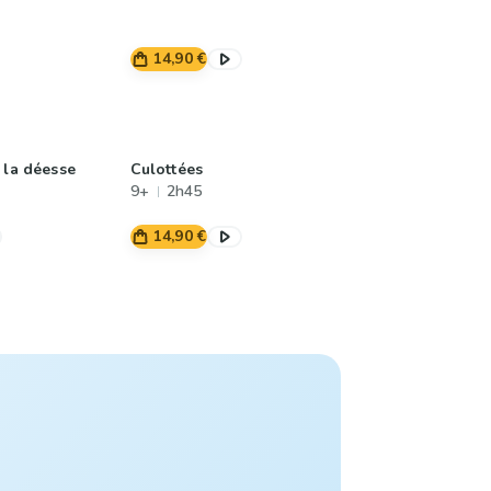
14,90 €
 la déesse
Culottées
9+
2h45
14,90 €