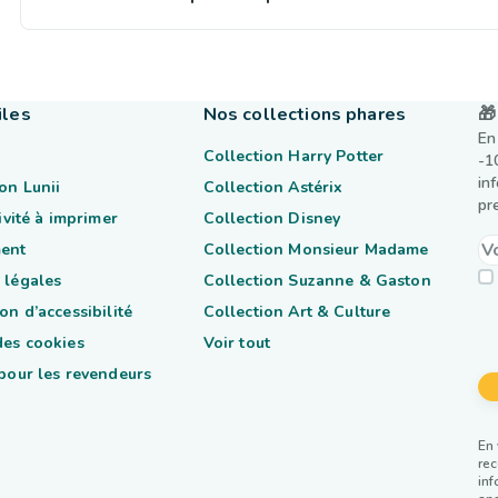
iles
Nos collections phares
🎁
En
Collection Harry Potter
-1
in
on Lunii
Collection Astérix
pr
tivité à imprimer
Collection Disney
ent
Collection Monsieur Madame
 légales
Collection Suzanne & Gaston
on d’accessibilité
Collection Art & Culture
des cookies
Voir tout
 pour les revendeurs
En 
rec
inf