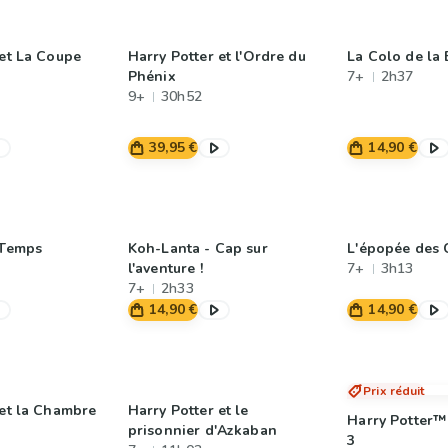
 et La Coupe
Harry Potter et l'Ordre du
La Colo de la 
Phénix
7+
2h37
9+
30h52
39,95 €
14,90 €
 Temps
Koh-Lanta - Cap sur
L'épopée des
l'aventure !
7+
3h13
7+
2h33
14,90 €
14,90 €
Prix réduit
 et la Chambre
Harry Potter et le
Harry Potter™
prisonnier d'Azkaban
3