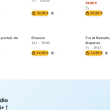
7+
11h03
74,85 €
7+
24,95 €
63,60 €
 portail de
Dracula
Tia et Ramsès,
11+
2h40
disparue
7+
3h17
14,90 €
14,90 €
dio
+ !