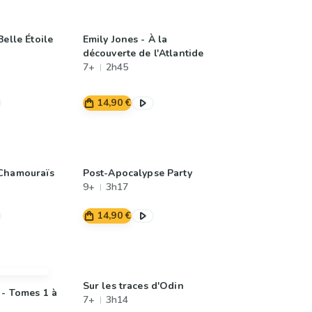
Belle Étoile
Emily Jones - À la
découverte de l'Atlantide
7+
2h45
14,90 €
 Chamouraïs
Post-Apocalypse Party
9+
3h17
14,90 €
Sur les traces d'Odin
 - Tomes 1 à
7+
3h14