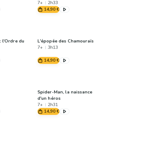
7+
2h33
14,90 €
t l'Ordre du
L'épopée des Chamouraïs
7+
3h13
14,90 €
Spider-Man, la naissance
d'un héros
7+
2h31
14,90 €