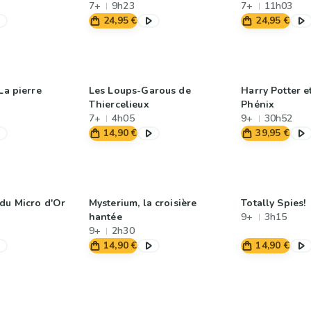
7+
9h23
7+
11h03
24,95 €
24,95 €
La pierre
Les Loups-Garous de
Harry Potter e
Thiercelieux
Phénix
7+
4h05
9+
30h52
14,90 €
39,95 €
du Micro d'Or
Mysterium, la croisière
Totally Spies!
hantée
9+
3h15
9+
2h30
14,90 €
14,90 €