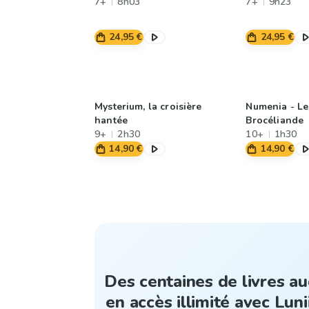
7+
8h03
7+
9h23
24,95 €
24,95 €
Mysterium, la croisière
Numenia - Le
hantée
Brocéliande
9+
2h30
10+
1h30
14,90 €
14,90 €
Des centaines de livres au
en accès illimité avec Lunii