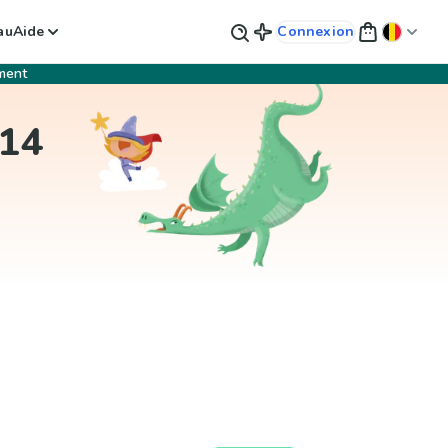
au
Aide
Connexion
ment
-14