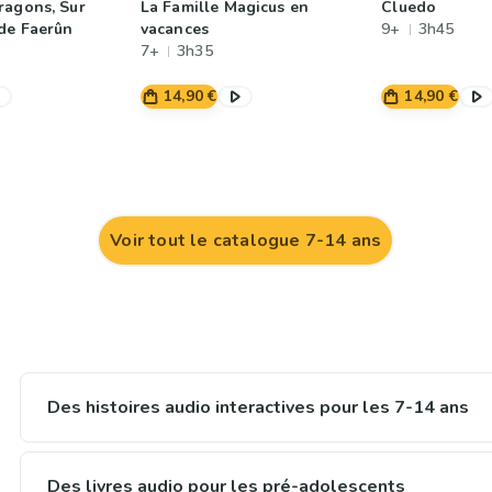
ragons, Sur
La Famille Magicus en
Cluedo
de Faerûn
vacances
9+
3h45
7+
3h35
14,90 €
14,90 €
Voir tout le catalogue 7-14 ans
Des histoires audio interactives pour les 7-14 ans
Des livres audio pour les pré-adolescents