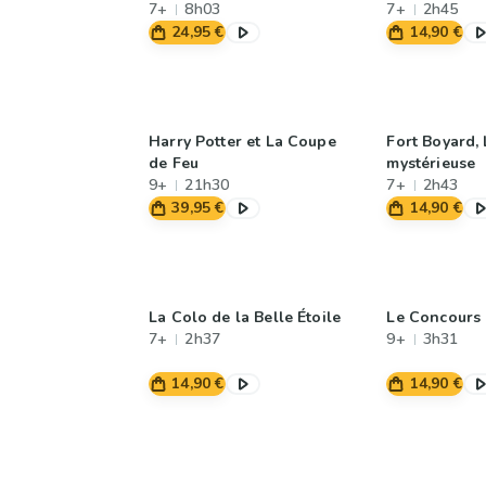
7+
8h03
7+
2h45
24,95 €
14,90 €
Harry Potter et La Coupe
Fort Boyard, 
de Feu
mystérieuse
9+
21h30
7+
2h43
39,95 €
14,90 €
La Colo de la Belle Étoile
Le Concours 
7+
2h37
9+
3h31
14,90 €
14,90 €