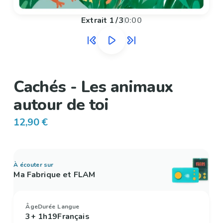
Extrait
1
/
3
0:00
Cachés - Les animaux
autour de toi
12,90 €
À écouter sur
Ma Fabrique et FLAM
Âge
Durée
Langue
3+
1h19
Français