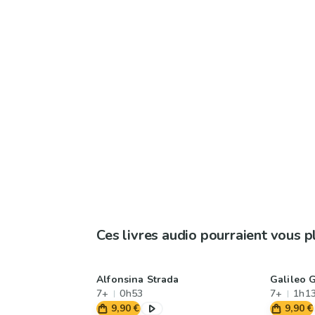
Ces livres audio pourraient vous p
Alfonsina Strada
Galileo G
7+
0h53
7+
1h1
9,90 €
9,90 €