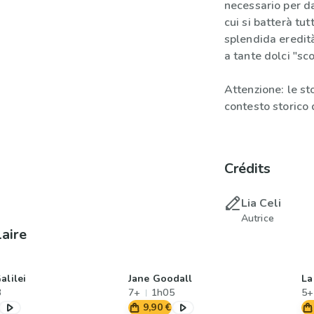
necessario per d
cui si batterà tut
splendida eredit
a tante dolci "sc
Attenzione: le st
contesto storico 
Crédits
Lia Celi
Autrice
laire
alilei
Jane Goodall
La
3
7+
1h05
5+
9,90 €