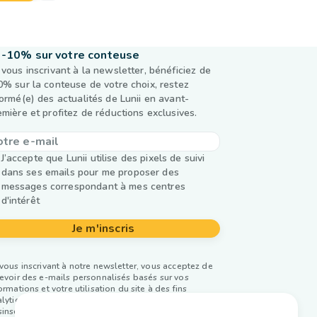
-10% sur votre conteuse
 vous inscrivant à la newsletter, bénéficiez de
0% sur la conteuse de votre choix, restez
formé(e) des actualités de Lunii en avant-
emière et profitez de réductions exclusives.
J’accepte que Lunii utilise des pixels de suivi
dans ses emails pour me proposer des
messages correspondant à mes centres
d'intérêt
Je m'inscris
vous inscrivant à notre newsletter, vous acceptez de
evoir des e-mails personnalisés basés sur vos
ormations et votre utilisation du site à des fins
lytiques et publicitaires. Vous pouvez vous
inscrire à tout moment. Plus d’infos dans notre