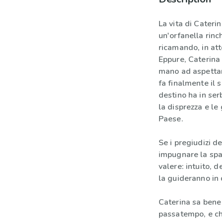
La vita di Cateri
un'orfanella rinc
ricamando, in att
Eppure, Caterina 
mano ad aspettare
fa finalmente il s
destino ha in ser
la disprezza e le 
Paese.
Se i pregiudizi d
impugnare la spa
valere: intuito, 
la guideranno in q
Caterina sa bene
passatempo, e che