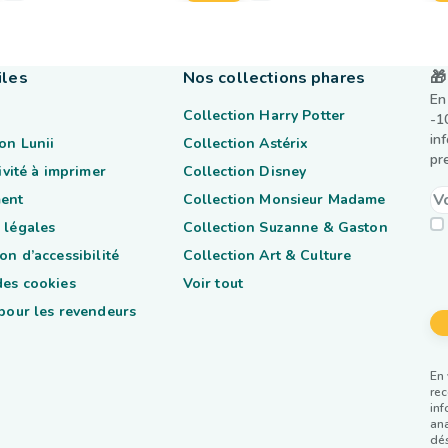
iles
Nos collections phares
🎁
En
Collection Harry Potter
-1
in
on Lunii
Collection Astérix
pr
tivité à imprimer
Collection Disney
ent
Collection Monsieur Madame
 légales
Collection Suzanne & Gaston
on d’accessibilité
Collection Art & Culture
des cookies
Voir tout
 pour les revendeurs
En 
rec
inf
ana
dés