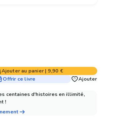
Ajouter au panier
|
9,90 €
Offrir ce livre
Ajouter
es centaines d'histoires en illimité,
t !
nnement