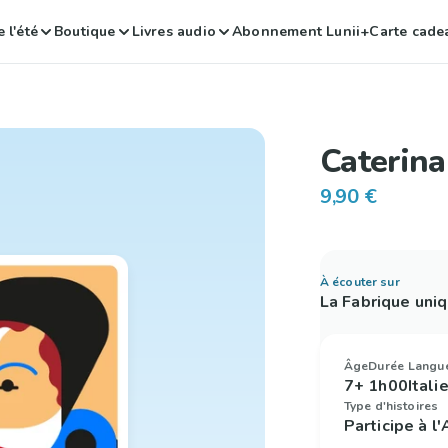
 l'été
Boutique
Livres audio
Abonnement Lunii+
Carte cade
Caterina
9,90 €
À écouter sur
La Fabrique uni
Âge
Durée
Langu
7+
1h00
Itali
Type d'histoires
Participe à l