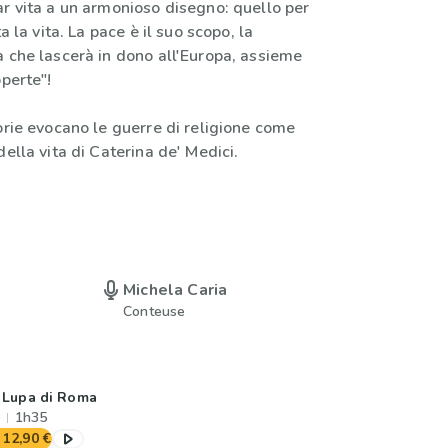
ar vita a un armonioso disegno: quello per
ta la vita. La pace è il suo scopo, la
à che lascerà in dono all'Europa, assieme
operte"!
orie evocano le guerre di religione come
della vita di Caterina de' Medici.
Michela Caria
Conteuse
 Lupa di Roma
1h35
12,90 €