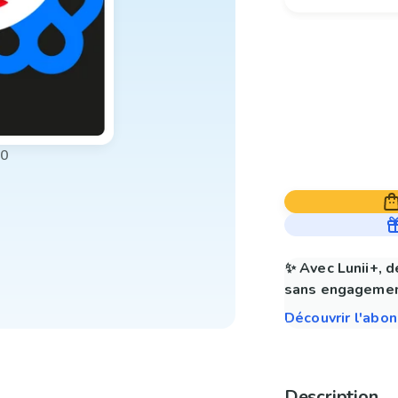
00
✨ Avec Lunii+, d
sans engagemen
Découvrir l'abo
Description