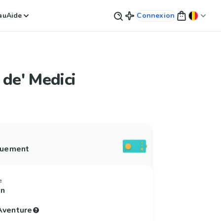
au
Aide
Connexion
 de' Medici
quement
e
en
'Aventure