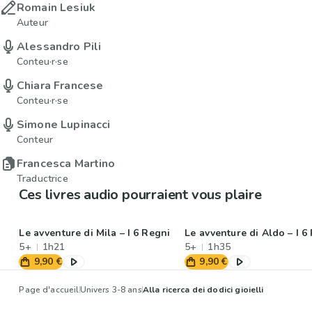
Romain Lesiuk
Auteur
Alessandro Pili
Conteu·r·se
Chiara Francese
Conteu·r·se
Simone Lupinacci
Conteur
Francesca Martino
Traductrice
Ces livres audio pourraient vous plaire
Le avventure di Mila – I 6 Regni
Le avventure di Aldo – I 6
5+
1h21
5+
1h35
9,90 €
9,90 €
Page d'accueil
Univers 3-8 ans
Alla ricerca dei dodici gioielli