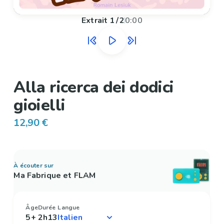
Extrait
1
/
2
0:00
Alla ricerca dei dodici
gioielli
12,90 €
À écouter sur
Ma Fabrique et FLAM
Âge
Durée
Langue
5+
2h13