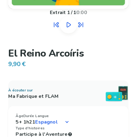
Extrait
1
/
1
0:00
El Reino Arcoíris
9,90 €
À écouter sur
Ma Fabrique et FLAM
Âge
Durée
Langue
5+
1h21
Type d'histoires
Participe à l'Aventure