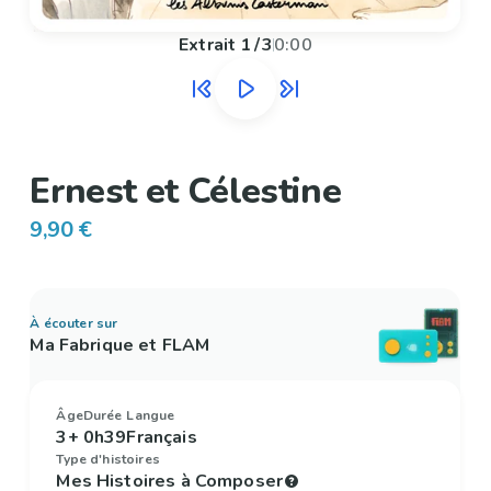
Extrait
1
/
3
0:00
Ernest et Célestine
9,90 €
À écouter sur
Ma Fabrique et FLAM
Âge
Durée
Langue
3+
0h39
Français
Type d'histoires
Mes Histoires à Composer