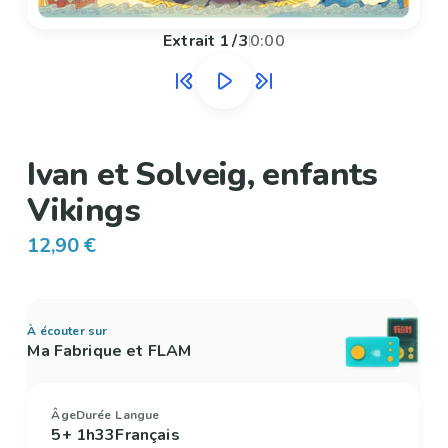
Extrait
1
/
3
0:00
Ivan et Solveig, enfants
Vikings
12,90 €
À écouter sur
Ma Fabrique et FLAM
Âge
Durée
Langue
5+
1h33
Français