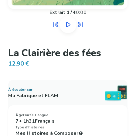
Extrait
1
/
4
0:00
La Clairière des fées
12,90 €
À écouter sur
Ma Fabrique et FLAM
Âge
Durée
Langue
7+
1h31
Français
Type d'histoires
Mes Histoires à Composer