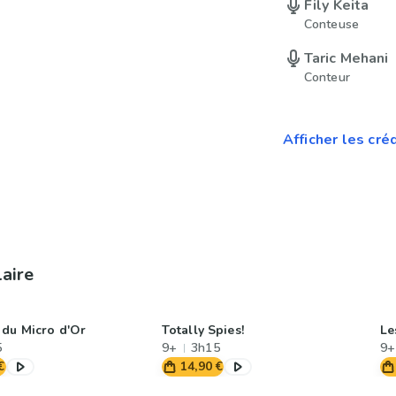
Fily Keita
Conteuse
Taric Mehani
Conteur
Afficher les cré
laire
 du Micro d'Or
Totally Spies!
Le
5
9+
3h15
9+
€
14,90 €