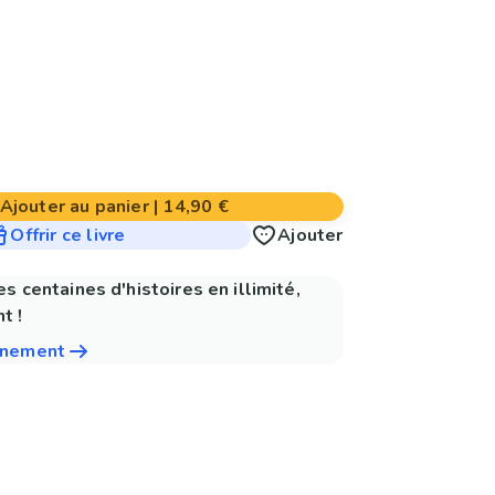
Ajouter au panier
|
14,90 €
Offrir ce livre
Ajouter
es centaines d'histoires en illimité,
t !
nnement