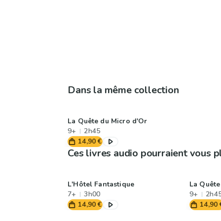
Dans la même collection
La Quête du Micro d'Or
9+
2h45
14,90 €
Ces livres audio pourraient vous p
L'Hôtel Fantastique
La Quête
7+
3h00
9+
2h4
14,90 €
14,90 