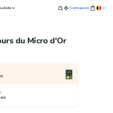
au
Aide
Connexion
urs du Micro d'Or
nt
e
çais