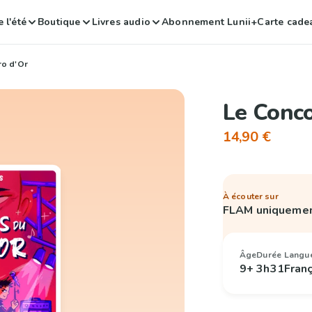
 l'été
Boutique
Livres audio
Abonnement Lunii+
Carte cade
ro d'Or
Le Conco
14,90 €
À écouter sur
FLAM uniqueme
Âge
Durée
Langu
9+
3h31
Fran