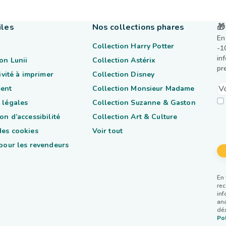
iles
Nos collections phares
🎁
En
Collection Harry Potter
-1
in
on Lunii
Collection Astérix
pr
tivité à imprimer
Collection Disney
ent
Collection Monsieur Madame
 légales
Collection Suzanne & Gaston
on d’accessibilité
Collection Art & Culture
des cookies
Voir tout
 pour les revendeurs
En 
rec
inf
ana
dés
Pol