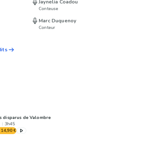
Jaynelia Coadou
Conteuse
Marc Duquenoy
Conteur
dits
s disparus de Valombre
3h45
14,90 €