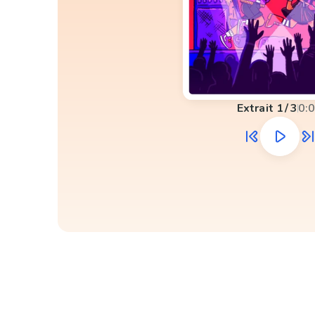
Extrait
1
/
3
0: