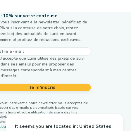
-10% sur votre conteuse
 vous inscrivant à la newsletter, bénéficiez de
0% sur la conteuse de votre choix, restez
formé(e) des actualités de Lunii en avant-
emière et profitez de réductions exclusives.
J’accepte que Lunii utilise des pixels de suivi
dans ses emails pour me proposer des
messages correspondant à mes centres
d'intérêt
Je m'inscris
vous inscrivant à notre newsletter, vous acceptez de
evoir des e-mails personnalisés basés sur vos
ormations et votre utilisation du site à des fins
lytiques et publicitaires. Vous pouvez vous
inscrire à tout moment. Plus d’infos dans notre
It seems you are located in:
United States
itique de confidentialité.