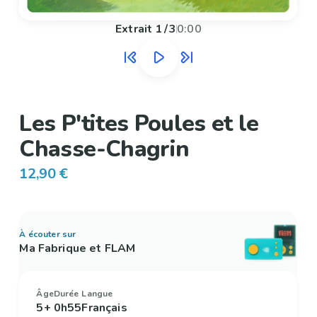
Extrait
1
/
3
0:00
Les P'tites Poules et le
Chasse-Chagrin
12,90 €
À écouter sur
Ma Fabrique et FLAM
Âge
Durée
Langue
5+
0h55
Français