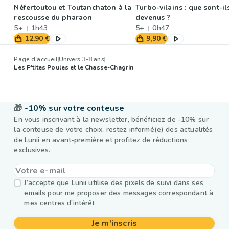
Néfertoutou et Toutanchaton à la
Turbo-vilains : que sont-il
rescousse du pharaon
devenus ?
5+
1h43
5+
0h47
12,90 €
9,90 €
Page d'accueil
Univers 3-8 ans
Les P'tites Poules et le Chasse-Chagrin
🎁
-10% sur votre conteuse
En vous inscrivant à la newsletter, bénéficiez de -10% sur
la conteuse de votre choix, restez informé(e) des actualités
de Lunii en avant-première et profitez de réductions
exclusives.
J’accepte que Lunii utilise des pixels de suivi dans ses
emails pour me proposer des messages correspondant à
mes centres d'intérêt
Je m'inscris