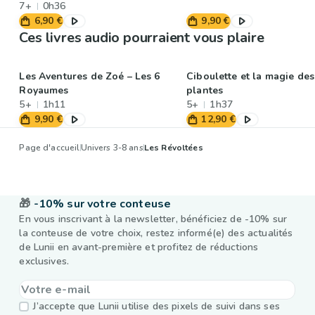
7+
0h36
6,90 €
9,90 €
Ces livres audio pourraient vous plaire
Les Aventures de Zoé – Les 6
Ciboulette et la magie des
Royaumes
plantes
5+
1h11
5+
1h37
9,90 €
12,90 €
Page d'accueil
Univers 3-8 ans
Les Révoltées
🎁
-10% sur votre conteuse
En vous inscrivant à la newsletter, bénéficiez de -10% sur
la conteuse de votre choix, restez informé(e) des actualités
de Lunii en avant-première et profitez de réductions
exclusives.
J’accepte que Lunii utilise des pixels de suivi dans ses