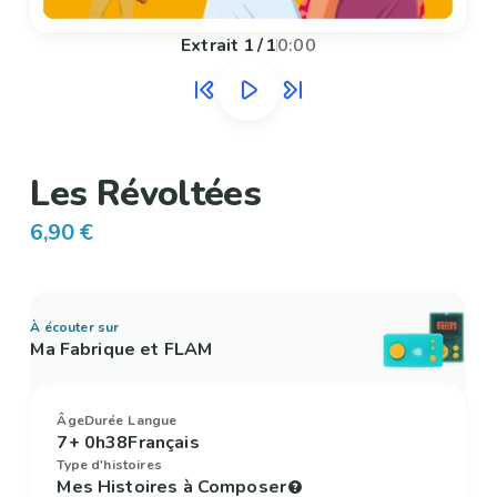
Extrait
1
/
1
0:00
Les Révoltées
6,90 €
À écouter sur
Ma Fabrique et FLAM
Âge
Durée
Langue
7+
0h38
Français
Type d'histoires
Mes Histoires à Composer