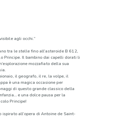
isibile agli occhi.”
no tra le stelle fino all’asteroide B 612,
o Principe. Il bambino dai capelli dorati li
’esplorazione mozzafiato della sua
sia.
ionaio, il geografo, il re, la volpe, il
appa è una magica occasione per
onaggi di questo grande classico della
’infanzia… e una dolce pausa per la
ccolo Principe!
o ispirato all’opera di Antoine de Saint-