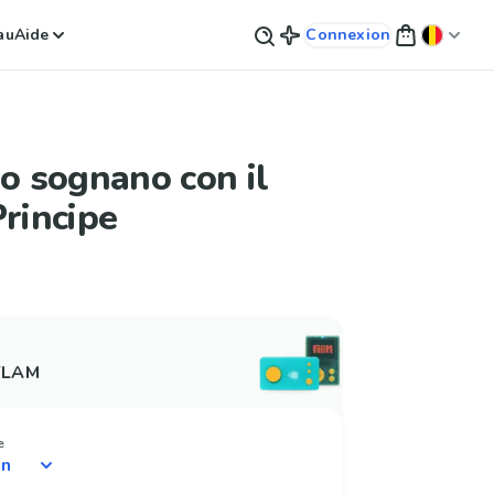
au
Aide
Connexion
eo sognano con il
Principe
 FLAM
e