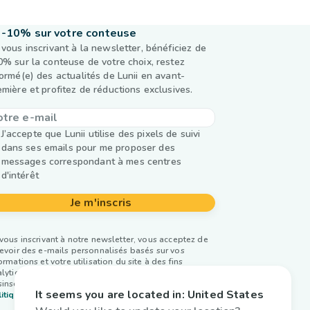
-10% sur votre conteuse
 vous inscrivant à la newsletter, bénéficiez de
0% sur la conteuse de votre choix, restez
formé(e) des actualités de Lunii en avant-
emière et profitez de réductions exclusives.
J’accepte que Lunii utilise des pixels de suivi
dans ses emails pour me proposer des
messages correspondant à mes centres
d'intérêt
Je m'inscris
vous inscrivant à notre newsletter, vous acceptez de
evoir des e-mails personnalisés basés sur vos
ormations et votre utilisation du site à des fins
lytiques et publicitaires. Vous pouvez vous
inscrire à tout moment. Plus d’infos dans notre
It seems you are located in:
United States
itique de confidentialité.