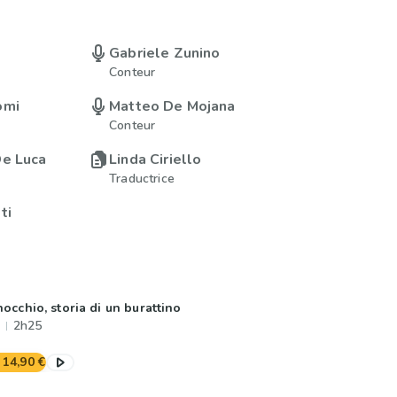
Gabriele Zunino
Conteur
omi
Matteo De Mojana
Conteur
De Luca
Linda Ciriello
Traductrice
ti
nocchio, storia di un burattino
2h25
14,90 €