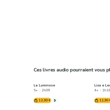
Ces livres audio pourraient vous p
Le Luminose
Lisa e Le
5+
2h09
4+
1h1
12,90 €
12,90 