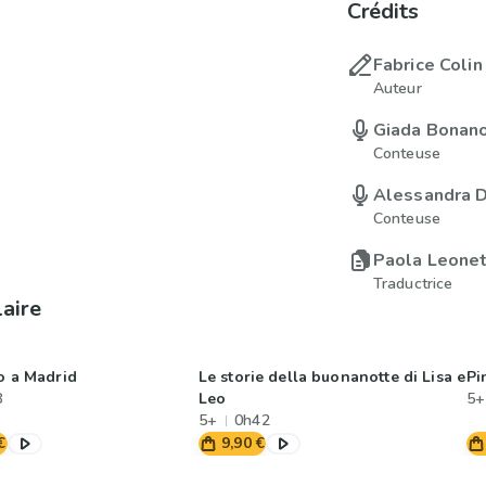
Crédits
Fabrice Colin
Auteur
Giada Bonan
Conteuse
Alessandra 
Conteuse
Paola Leonet
Traductrice
laire
o a Madrid
Le storie della buonanotte di Lisa e
Pi
8
Leo
5+
5+
0h42
€
9,90 €