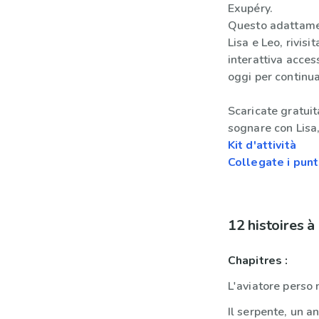
Exupéry.
Questo adattamen
Lisa e Leo, rivisi
interattiva access
oggi per continua
Scaricate gratuit
sognare con Lisa,
Kit d'attività
Collegate i punti
12 histoires 
Chapitres :
L'aviatore perso 
Il serpente, un a