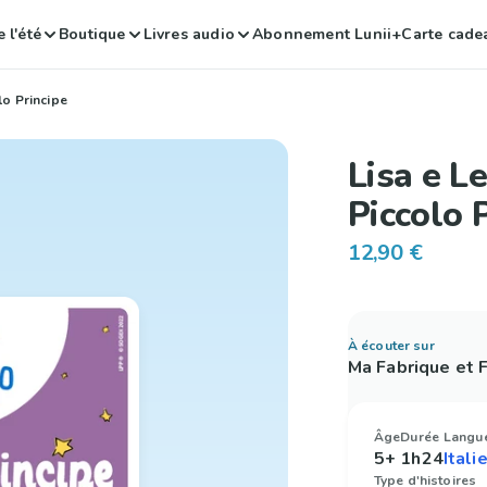
 l'été
Boutique
Livres audio
Abonnement Lunii+
Carte cade
lo Principe
Lisa e L
Piccolo 
12,90 €
À écouter sur
Ma Fabrique et
Âge
Durée
Langu
5+
1h24
Type d'histoires