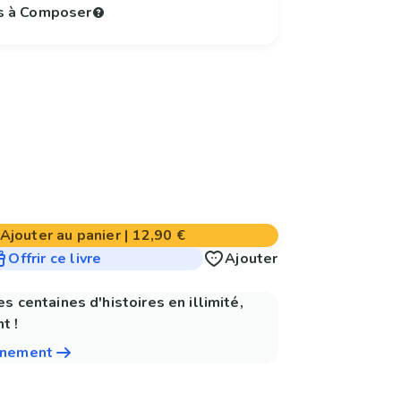
s à Composer
Ajouter au panier
|
12,90 €
Offrir ce livre
Ajouter
es centaines d'histoires en illimité,
t !
nnement