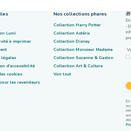
iles
Nos collections phares
🎁
En
Collection Harry Potter
-1
in
on Lunii
Collection Astérix
pr
tivité à imprimer
Collection Disney
ent
Collection Monsieur Madame
 légales
Collection Suzanne & Gaston
on d’accessibilité
Collection Art & Culture
des cookies
Voir tout
 pour les revendeurs
En 
rec
inf
ana
dés
Pol