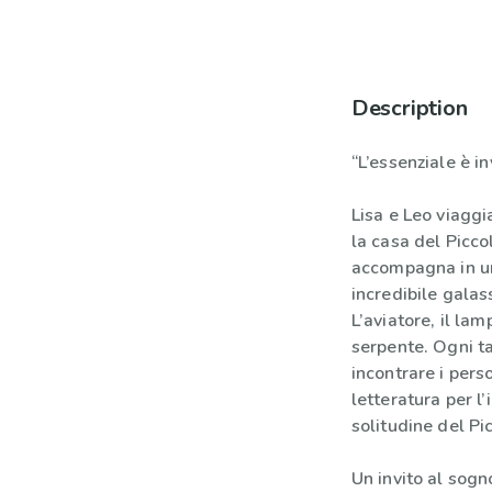
Description
“L’essenziale è inv
Lisa e Leo viaggia
la casa del Piccol
accompagna in un
incredibile galas
L’aviatore, il lamp
serpente. Ogni t
incontrare i pers
letteratura per l
solitudine del Pi
Un invito al sogn