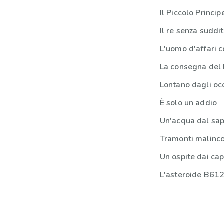
Il Piccolo Princip
Il re senza suddit
L'uomo d'affari c
La consegna del
Lontano dagli occ
È solo un addio
Un'acqua dal sap
Tramonti malinco
Un ospite dai cap
L'asteroide B61