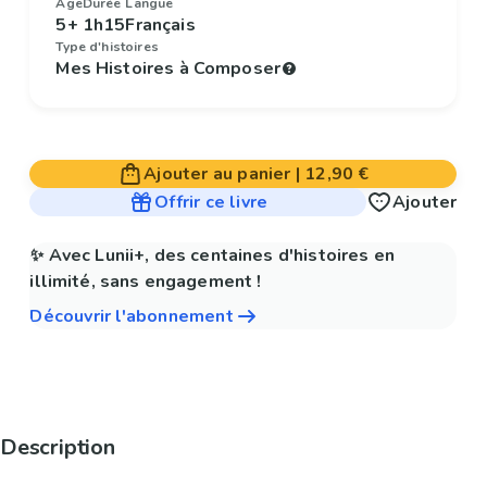
Âge
Durée
Langue
5+
1h15
Français
Type d'histoires
Mes Histoires à Composer
Ajouter au panier
|
12,90 €
Offrir ce livre
Ajouter
✨ Avec Lunii+, des centaines d'histoires en
illimité, sans engagement !
Découvrir l'abonnement
Description