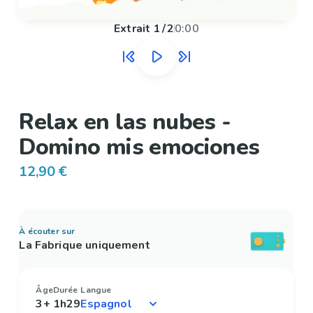
Extrait
1
/
2
0:00
Relax en las nubes -
Domino mis emociones
12,90 €
À écouter sur
La Fabrique uniquement
Âge
Durée
Langue
3+
1h29