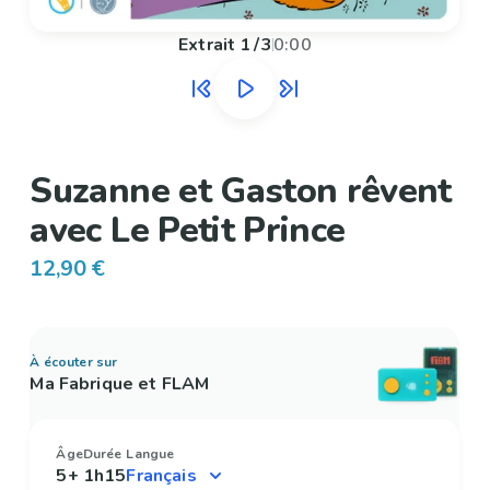
Extrait
1
/
3
0:00
Suzanne et Gaston rêvent
avec Le Petit Prince
12,90 €
À écouter sur
Ma Fabrique et FLAM
Âge
Durée
Langue
5+
1h15