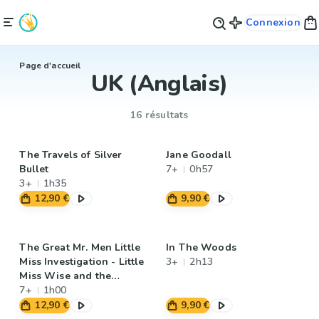
Connexion
Page d'accueil
UK (Anglais)
16 résultats
The Travels of Silver
Jane Goodall
Bullet
7+
0h57
3+
1h35
12,90 €
9,90 €
The Great Mr. Men Little
In The Woods
Miss Investigation - Little
3+
2h13
Miss Wise and the
Strange Case of the
7+
1h00
Disappearing Hat
12,90 €
9,90 €