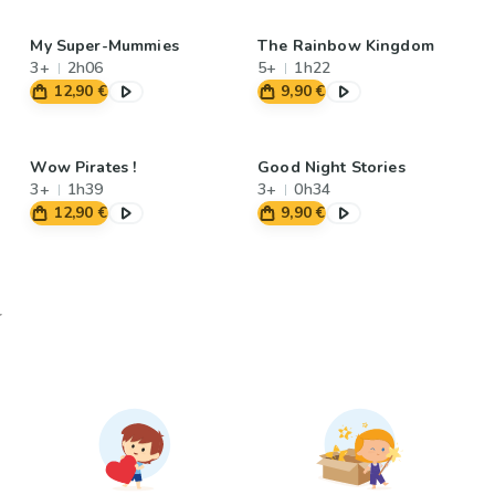
My Super-Mummies
The Rainbow Kingdom
3+
2h06
5+
1h22
12,90 €
9,90 €
Wow Pirates !
Good Night Stories
3+
1h39
3+
0h34
12,90 €
9,90 €