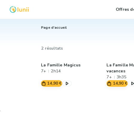
Offres de
Page d'accueil
2 résultats
La Famille Magicus
La Famille M
7+
2h14
vacances
7+
3h35
14,90 €
14,90 €