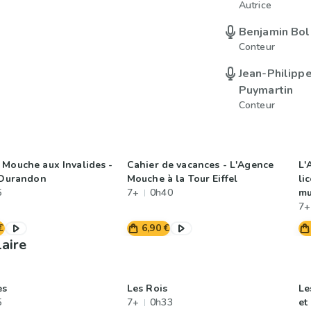
Autrice
Benjamin Bol
Conteur
Jean-Philipp
Puymartin
Conteur
 Mouche aux Invalides -
Cahier de vacances - L'Agence
L'
e Durandon
Mouche à la Tour Eiffel
li
5
7+
0h40
mu
7+
€
6,90 €
laire
es
Les Rois
Le
5
7+
0h33
et