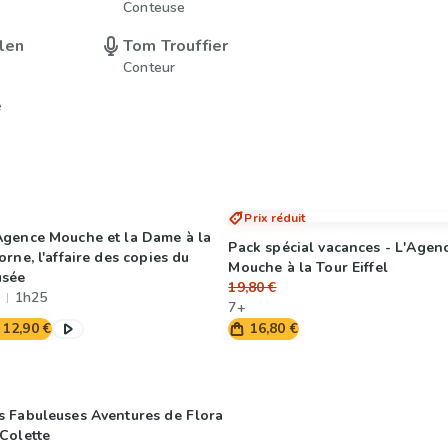
Conteuse
len
Tom Trouffier
Conteur
e
Prix réduit
Agence Mouche et la Dame à la
Pack spécial vacances - L'Agen
corne, l'affaire des copies du
Mouche à la Tour Eiffel
sée
19,80 €
1h25
7+
12,90 €
16,80 €
s Fabuleuses Aventures de Flora
 Colette