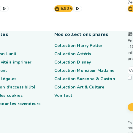
7+
6,90 €
iles
Nos collections phares
🎁
En
Collection Harry Potter
-1
in
on Lunii
Collection Astérix
pr
tivité à imprimer
Collection Disney
ent
Collection Monsieur Madame
 légales
Collection Suzanne & Gaston
on d’accessibilité
Collection Art & Culture
des cookies
Voir tout
 pour les revendeurs
En 
rec
inf