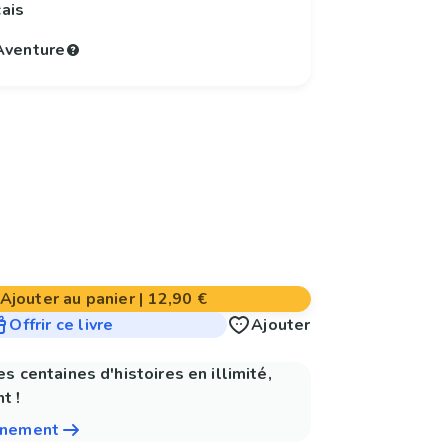
çais
'Aventure
Ajouter au panier
|
12,90 €
Offrir ce livre
Ajouter
es centaines d'histoires en illimité,
t !
nnement