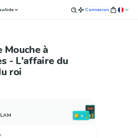
au
Aide
Connexion
e Mouche à
s - L'affaire du
u roi
 FLAM
e