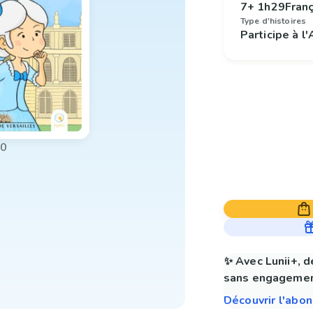
7+
1h29
Fran
Type d'histoires
Participe à l
00
✨ Avec Lunii+, d
sans engagemen
Découvrir l'abo