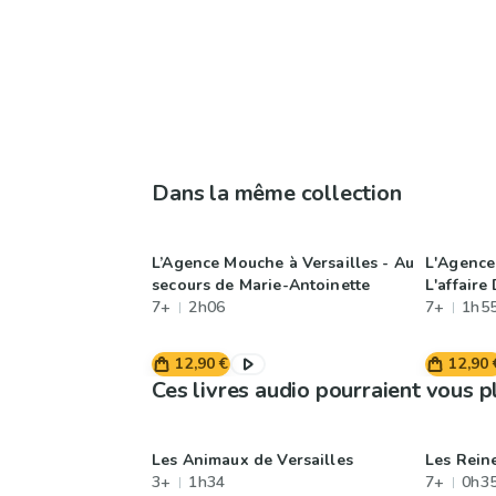
Dans la même collection
L’Agence Mouche à Versailles - Au
L'Agence
secours de Marie-Antoinette
L'affair
7+
2h06
7+
1h5
12,90 €
12,90 
Ces livres audio pourraient vous p
Les Animaux de Versailles
Les Rein
3+
1h34
7+
0h3