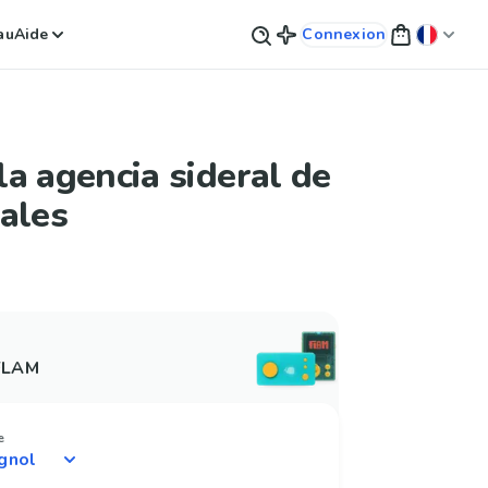
au
Aide
Connexion
a agencia sideral de
ales
 FLAM
e