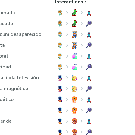
Interactions :
sperada
licado
álbum desaparecido
ata
oral
ridad
asiada televisión
a magnético
cuático
ienda