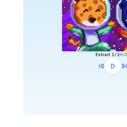
Extrait
1
/
2
0: