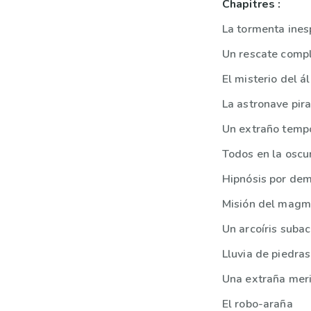
Chapitres :
La tormenta ine
Un rescate comp
El misterio del 
La astronave pir
Un extraño temp
Todos en la oscu
Hipnósis por dem
Misión del magm
Un arcoíris suba
Lluvia de piedras
Una extraña mer
El robo-araña