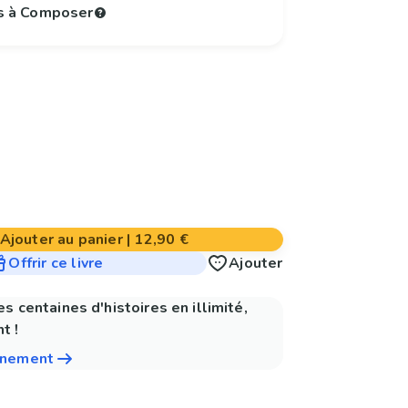
s à Composer
Ajouter au panier
|
12,90 €
Offrir ce livre
Ajouter
es centaines d'histoires en illimité,
t !
nnement