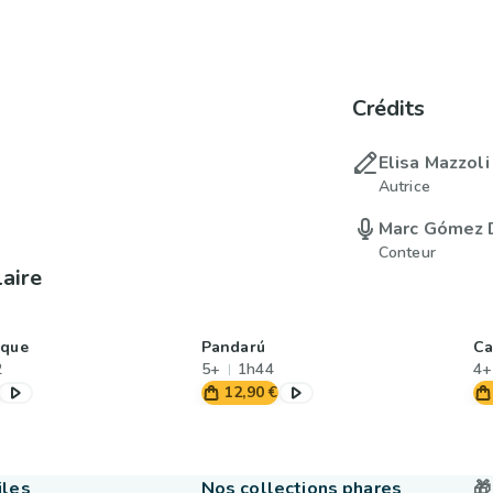
Crédits
Elisa Mazzoli
Autrice
Marc Gómez
Conteur
laire
sque
Pandarú
Ca
2
5+
1h44
4+
12,90 €
iles
Nos collections phares
🎁