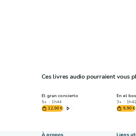
Ces livres audio pourraient vous p
El gran concierto
En el bo
5+
1h44
3+
1h4
12,90 €
9,90 €
À propos
Liens ut