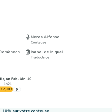
Nerea Alfonso
Conteuse
 Domènech
Isabel de Miquel
Traductrice
llejón Fabulón, 10
1h21
12,90 €
-10% sur votre conteuse