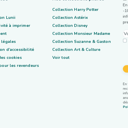
En
Collection Harry Potter
-1
in
on Lunii
Collection Astérix
pr
tivité à imprimer
Collection Disney
ent
Collection Monsieur Madame
 légales
Collection Suzanne & Gaston
on d’accessibilité
Collection Art & Culture
des cookies
Voir tout
 pour les revendeurs
En 
rec
inf
ana
dés
Pol