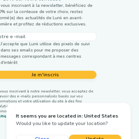
 vous inscrivant à la newsletter, bénéficiez de
0% sur la conteuse de votre choix, restez
formé(e) des actualités de Lunii en avant-
emière et profitez de réductions exclusives.
J’accepte que Lunii utilise des pixels de suivi
dans ses emails pour me proposer des
messages correspondant à mes centres
d'intérêt
Je m'inscris
vous inscrivant à notre newsletter, vous acceptez de
evoir des e-mails personnalisés basés sur vos
ormations et votre utilisation du site à des fins
lytiques et publicitaires. Vous pouvez vous
inscrire à tout moment. Plus d’infos dans notre
It seems you are located in:
United States
itique de confidentialité.
Would you like to update your location?
Close
Update