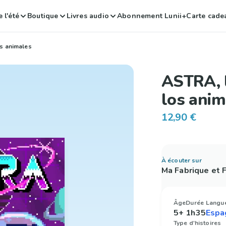
 l'été
Boutique
Livres audio
Abonnement Lunii+
Carte cade
os animales
ASTRA, l
los anim
12,90 €
À écouter sur
Ma Fabrique et
Âge
Durée
Langu
5+
1h35
Type d'histoires