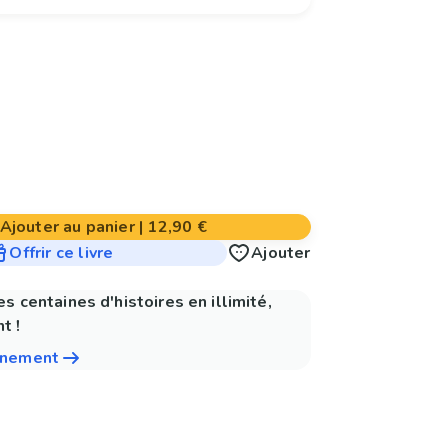
Ajouter au panier
|
12,90 €
Offrir ce livre
Ajouter
es centaines d'histoires en illimité,
t !
nnement