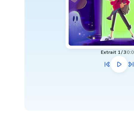
Extrait
1
/
3
0: