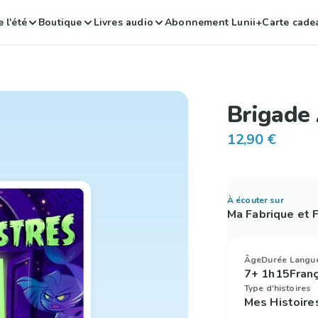
 l'été
Boutique
Livres audio
Abonnement Lunii+
Carte cade
Brigade
12,90 €
À écouter sur
Ma Fabrique et
Âge
Durée
Langu
7+
1h15
Fran
Type d'histoires
Mes Histoire