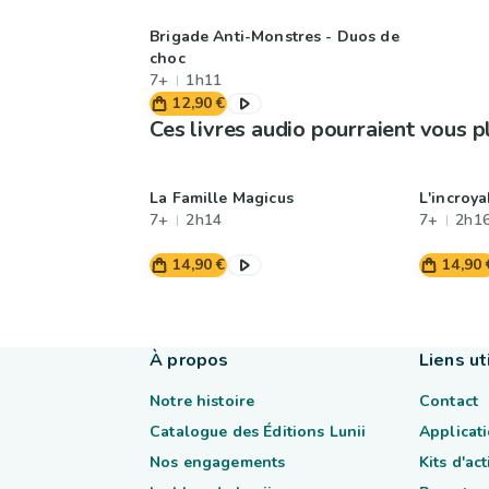
Brigade Anti-Monstres - Duos de
choc
7+
1h11
12,90 €
Ces livres audio pourraient vous p
La Famille Magicus
L'incroy
7+
2h14
7+
2h1
14,90 €
14,90 
À propos
Liens ut
Notre histoire
Contact
Catalogue des Éditions Lunii
Applicati
Nos engagements
Kits d'ac