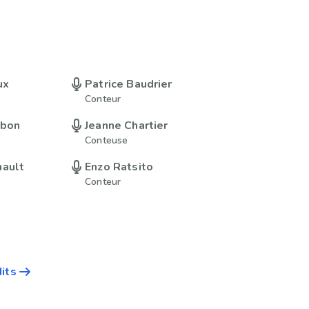
ux
Patrice Baudrier
Conteur
ebon
Jeanne Chartier
Conteuse
nault
Enzo Ratsito
Conteur
dits