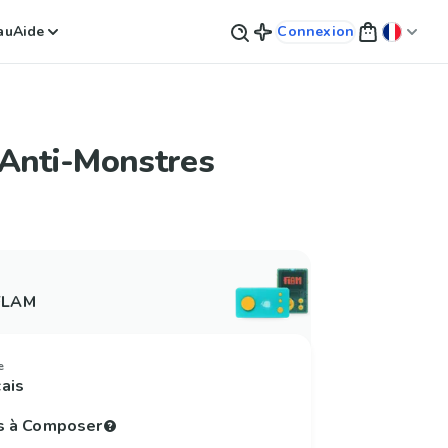
au
Aide
Connexion
 Anti-Monstres
 FLAM
e
çais
s à Composer