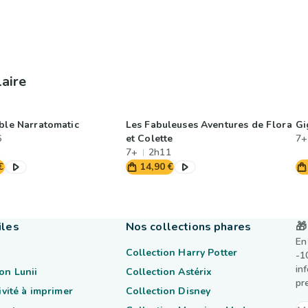
laire
able Narratomatic
Les Fabuleuses Aventures de Flora
Gi
6
et Colette
7+
7+
2h11
€
14,90 €
iles
Nos collections phares
🎁
En
Collection Harry Potter
-1
in
on Lunii
Collection Astérix
pr
tivité à imprimer
Collection Disney