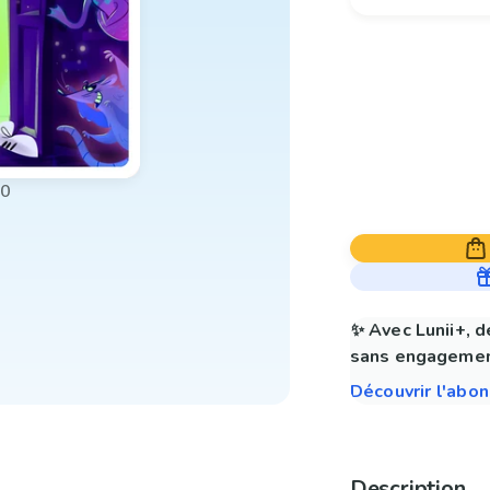
00
✨ Avec Lunii+, d
sans engagemen
Découvrir l'abo
Description