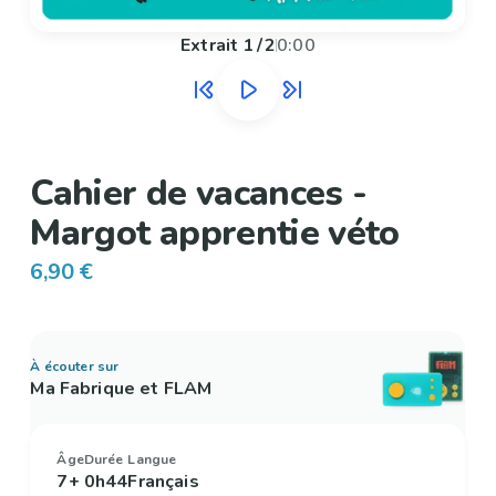
Extrait
1
/
2
0:00
Cahier de vacances -
Margot apprentie véto
6,90 €
À écouter sur
Ma Fabrique et FLAM
Âge
Durée
Langue
7+
0h44
Français