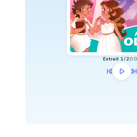
Extrait
1
/
2
0: