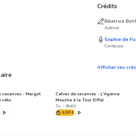
Crédits
Béatrice Bot
Autrice
Sophie de Fü
Conteuse
Afficher les cré
laire
e vacances - Margot
Cahier de vacances - L'Agence
e véto
Mouche à la Tour Eiffel
4
7+
0h40
6,90 €