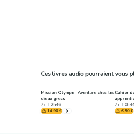
Ces livres audio pourraient vous p
Mission Olympe : Aventure chez les
Cahier d
dieux grecs
apprenti
7+
2h46
7+
0h4
14,90 €
6,90 €