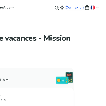
au
Aide
Connexion
e vacances - Mission
 FLAM
e
çais