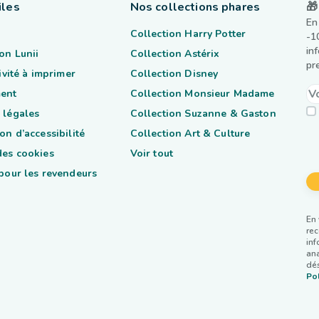
iles
Nos collections phares
🎁
En
Collection Harry Potter
-1
in
on Lunii
Collection Astérix
pr
tivité à imprimer
Collection Disney
ent
Collection Monsieur Madame
 légales
Collection Suzanne & Gaston
on d’accessibilité
Collection Art & Culture
des cookies
Voir tout
 pour les revendeurs
En 
rec
inf
ana
dés
Pol