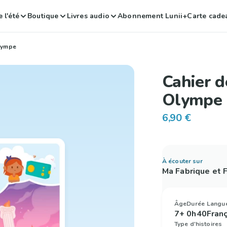
 l'été
Boutique
Livres audio
Abonnement Lunii+
Carte cade
Olympe
Cahier d
Olympe
6,90 €
À écouter sur
Ma Fabrique et
Âge
Durée
Langu
7+
0h40
Fran
Type d'histoires