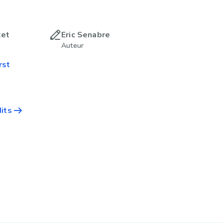
tet
Eric Senabre
Auteur
rst
dits