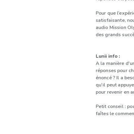
Pour que l’expér
satisfaisante, n
audio Mission Ol
des grands succè
Lunii info :
A la manière d'un
réponses pour ch
énoncé ? Il a bes
qu'il peut appuy
pour revenir en ar
Petit conseil : po
faîtes le commen