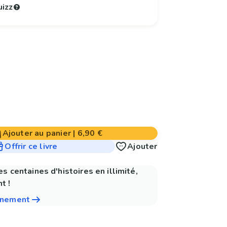
uizz
Ajouter au panier
|
6,90 €
Offrir ce livre
Ajouter
es centaines d'histoires en illimité,
t !
nnement