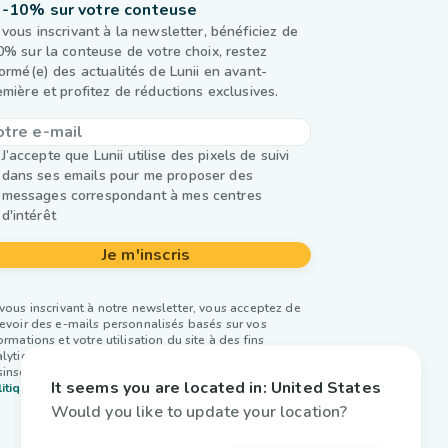
-10% sur votre conteuse
 vous inscrivant à la newsletter, bénéficiez de
0% sur la conteuse de votre choix, restez
formé(e) des actualités de Lunii en avant-
emière et profitez de réductions exclusives.
J’accepte que Lunii utilise des pixels de suivi
dans ses emails pour me proposer des
messages correspondant à mes centres
d'intérêt
Je m'inscris
vous inscrivant à notre newsletter, vous acceptez de
evoir des e-mails personnalisés basés sur vos
ormations et votre utilisation du site à des fins
lytiques et publicitaires. Vous pouvez vous
inscrire à tout moment. Plus d’infos dans notre
It seems you are located in:
United States
itique de confidentialité.
Would you like to update your location?