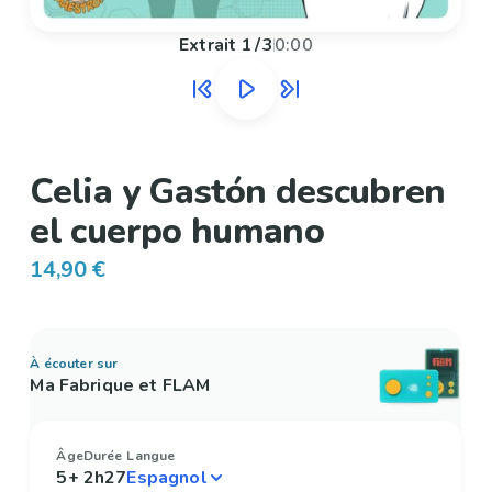
Extrait
1
/
3
0:00
Celia y Gastón descubren
el cuerpo humano
14,90 €
À écouter sur
Ma Fabrique et FLAM
Âge
Durée
Langue
5+
2h27