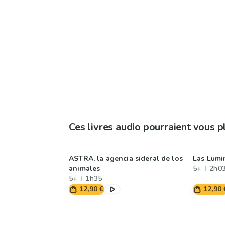
Ces livres audio pourraient vous p
ASTRA, la agencia sideral de los
Las Lumi
animales
5+
2h0
5+
1h35
12,90 €
12,90 