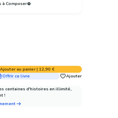
s à Composer
Ajouter au panier
|
12,90 €
Offrir ce livre
Ajouter
es centaines d'histoires en illimité,
t !
nnement