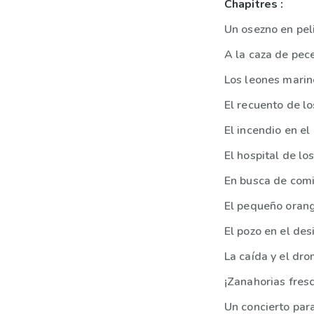
Chapitres :
Un osezno en pel
A la caza de pec
Los leones marin
El recuento de l
El incendio en e
El hospital de lo
El pequeño orang
El pozo en el des
La caída y el dr
¡Zanahorias fres
Un concierto par