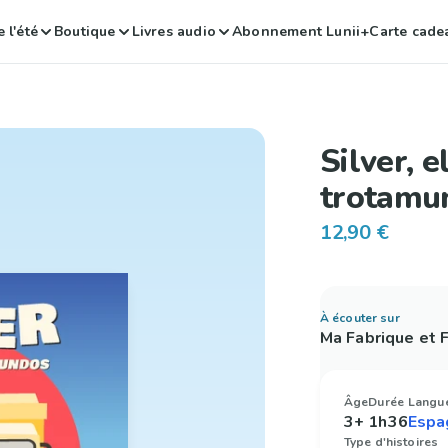
 l'été
Boutique
Livres audio
Abonnement Lunii+
Carte cade
Silver, 
trotamu
12,90 €
À écouter sur
Ma Fabrique et
Âge
Durée
Langu
3+
1h36
Type d'histoires