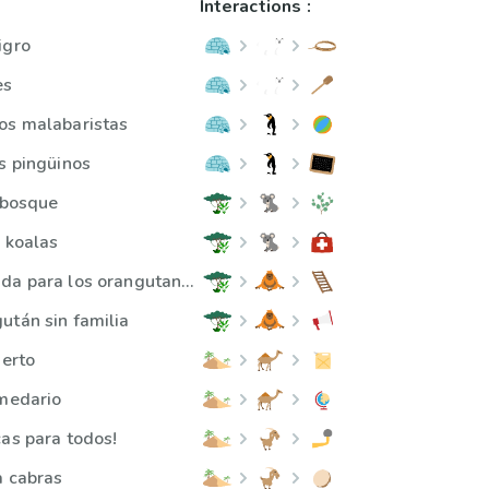
Interactions :
igro
es
os malabaristas
os pingüinos
l bosque
s koalas
En busca de comida para los orangutanes
után sin familia
ierto
omedario
cas para todos!
a cabras