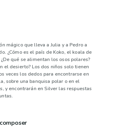
ón mágico que lleva a Julia y a Pedro a
do. ¿Cómo es el país de Koko, el koala de
? ¿De qué se alimentan los osos polares?
 el desierto? Los dos niños solo tienen
s veces los dedos para encontrarse en
a, sobre una banquisa polar o en el
s, y encontrarán en Silver las respuestas
untas.
à composer