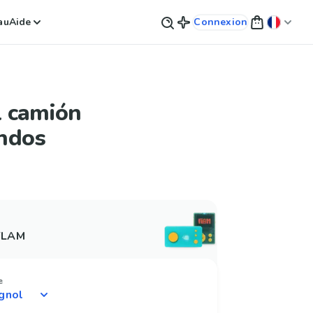
au
Aide
Connexion
el camión
ndos
 FLAM
e