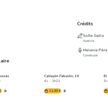
Crédits
Sofia Gallo
Autrice
Melania Pére
Conteuse
laire
nosas
Callejón Fabulón, 10
El
3
4+
1h21
5+
€
12,90 €