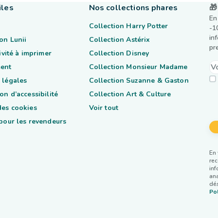
iles
Nos collections phares
🎁
En
Collection Harry Potter
-1
in
on Lunii
Collection Astérix
pr
tivité à imprimer
Collection Disney
ent
Collection Monsieur Madame
 légales
Collection Suzanne & Gaston
on d’accessibilité
Collection Art & Culture
des cookies
Voir tout
 pour les revendeurs
En 
rec
inf
ana
dés
Pol