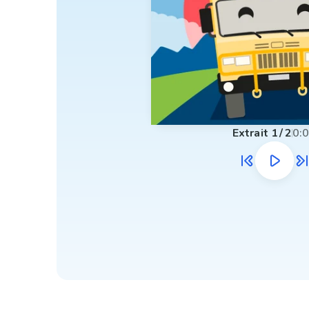
Extrait
1
/
2
0: