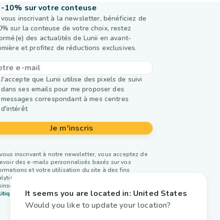
-10% sur votre conteuse
 vous inscrivant à la newsletter, bénéficiez de
0% sur la conteuse de votre choix, restez
formé(e) des actualités de Lunii en avant-
emière et profitez de réductions exclusives.
J’accepte que Lunii utilise des pixels de suivi
dans ses emails pour me proposer des
messages correspondant à mes centres
d'intérêt
Je m'inscris
vous inscrivant à notre newsletter, vous acceptez de
evoir des e-mails personnalisés basés sur vos
ormations et votre utilisation du site à des fins
lytiques et publicitaires. Vous pouvez vous
inscrire à tout moment. Plus d’infos dans notre
It seems you are located in:
United States
itique de confidentialité.
Would you like to update your location?