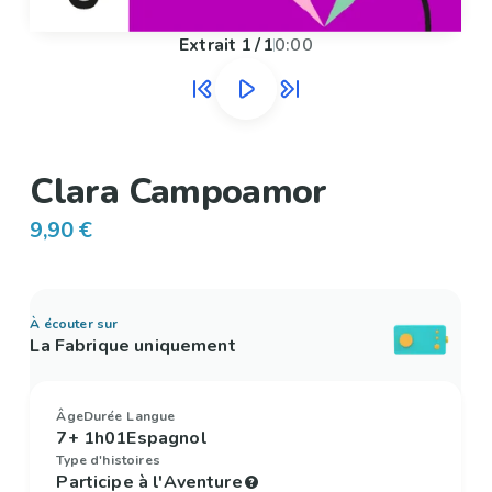
Extrait
1
/
1
0:00
Clara Campoamor
9,90 €
À écouter sur
La Fabrique uniquement
Âge
Durée
Langue
7+
1h01
Espagnol
Type d'histoires
Participe à l'Aventure