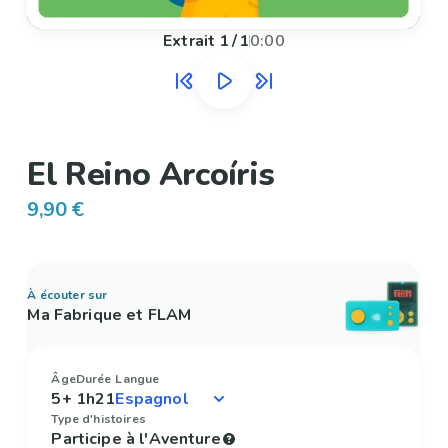
Extrait
1
/
1
0:00
El Reino Arcoíris
9,90 €
À écouter sur
Ma Fabrique et FLAM
Âge
Durée
Langue
5+
1h21
Type d'histoires
Participe à l'Aventure