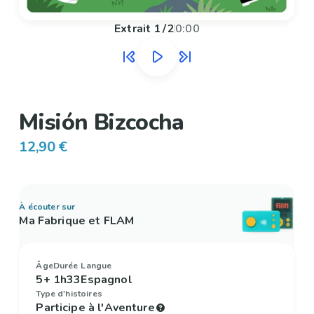
Extrait
1
/
2
0:00
Misión Bizcocha
12,90 €
À écouter sur
Ma Fabrique et FLAM
Âge
Durée
Langue
5+
1h33
Espagnol
Type d'histoires
Participe à l'Aventure