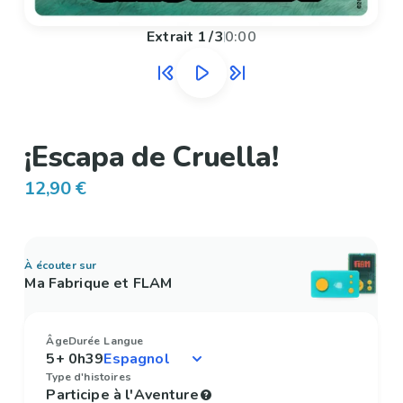
Extrait
1
/
3
0:00
¡Escapa de Cruella!
12,90 €
À écouter sur
Ma Fabrique et FLAM
Âge
Durée
Langue
5+
0h39
Type d'histoires
Participe à l'Aventure