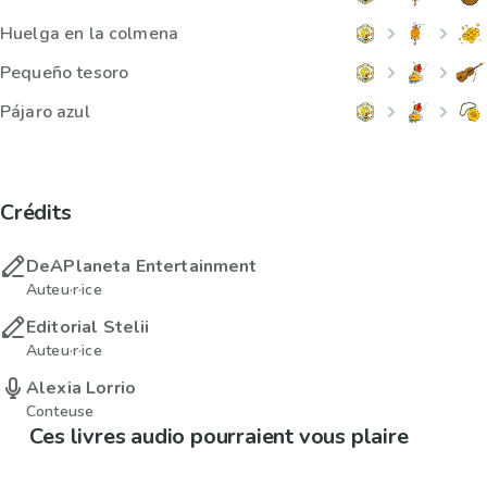
Huelga en la colmena
Pequeño tesoro
Pájaro azul
Crédits
DeAPlaneta Entertainment
Auteu·r·ice
Editorial Stelii
Auteu·r·ice
Alexia Lorrio
Conteuse
Ces livres audio pourraient vous plaire