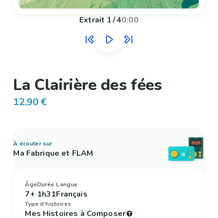
Extrait
1
/
4
0:00
La Clairière des fées
12,90 €
À écouter sur
Ma Fabrique et FLAM
Âge
Durée
Langue
7+
1h31
Français
Type d'histoires
Mes Histoires à Composer