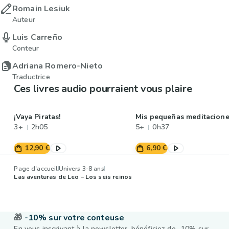
Romain Lesiuk
Auteur
Luis Carreño
Conteur
Adriana Romero-Nieto
Traductrice
Ces livres audio pourraient vous plaire
¡Vaya Piratas!
Mis pequeñas meditacion
3+
2h05
5+
0h37
12,90 €
6,90 €
Page d'accueil
Univers 3-8 ans
Las aventuras de Leo – Los seis reinos
🎁
-10% sur votre conteuse
En vous inscrivant à la newsletter, bénéficiez de -10% sur