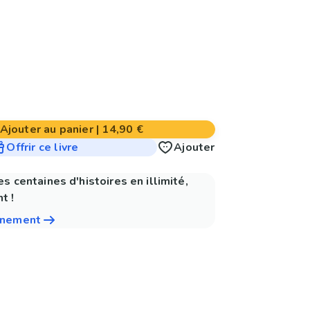
Ajouter au panier
|
14,90 €
Offrir ce livre
Ajouter
es centaines d'histoires en illimité,
t !
nnement