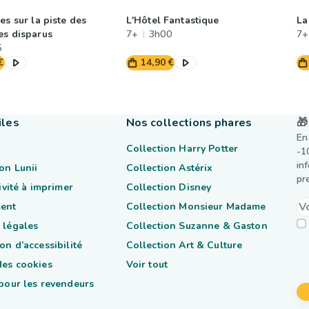
es sur la piste des
L'Hôtel Fantastique
La
es disparus
7+
3h00
7+
5
€
14,90 €
iles
Nos collections phares
🎁
En
Collection Harry Potter
-1
in
on Lunii
Collection Astérix
pr
tivité à imprimer
Collection Disney
ent
Collection Monsieur Madame
 légales
Collection Suzanne & Gaston
on d’accessibilité
Collection Art & Culture
des cookies
Voir tout
 pour les revendeurs