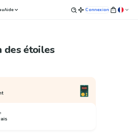
au
Aide
Connexion
 des étoiles
nt
e
çais