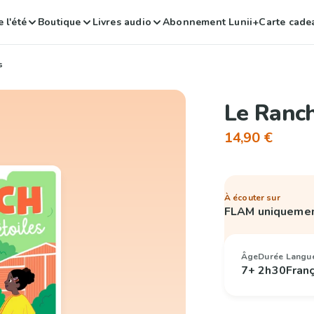
 l'été
Boutique
Livres audio
Abonnement Lunii+
Carte cade
s
Le Ranch
14,90 €
À écouter sur
FLAM uniqueme
Âge
Durée
Langu
7+
2h30
Fran