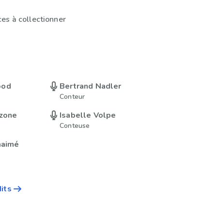
es à collectionner
ood
Bertrand Nadler
Conteur
zzone
Isabelle Volpe
Conteuse
naimé
dits