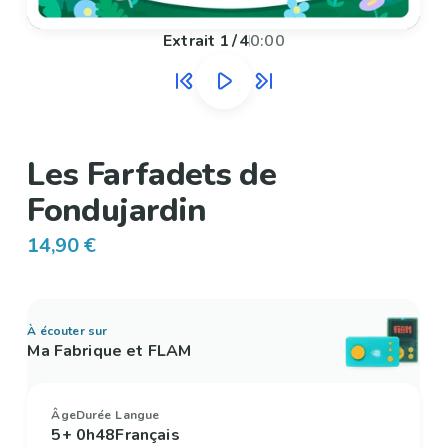
Extrait
1
/
4
0:00
Les Farfadets de
Fondujardin
14,90 €
À écouter sur
Ma Fabrique et FLAM
Âge
Durée
Langue
5+
0h48
Français