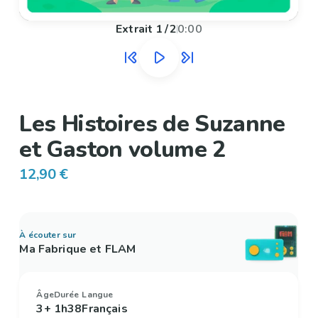
Extrait
1
/
2
0:00
Les Histoires de Suzanne
et Gaston volume 2
12,90 €
À écouter sur
Ma Fabrique et FLAM
Âge
Durée
Langue
3+
1h38
Français