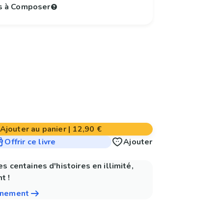
s à Composer
Ajouter au panier
|
12,90 €
Offrir ce livre
Ajouter
es centaines d'histoires en illimité,
t !
nnement