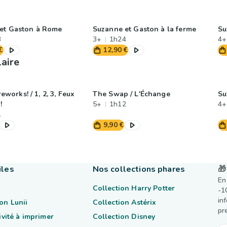
et Gaston à Rome
Suzanne et Gaston à la ferme
Su
3
3+
1h24
4+
€
12,90 €
laire
ireworks! / 1, 2, 3, Feux
The Swap / L'Échange
Su
!
5+
1h12
4+
1
9,90 €
iles
Nos collections phares
🎁
En
Collection Harry Potter
-1
in
on Lunii
Collection Astérix
pr
tivité à imprimer
Collection Disney