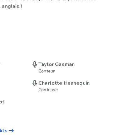
 anglais !
y
Taylor Gasman
Conteur
Charlotte Hennequin
Conteuse
ot
dits