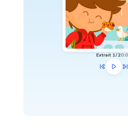
Extrait
1
/
2
0: