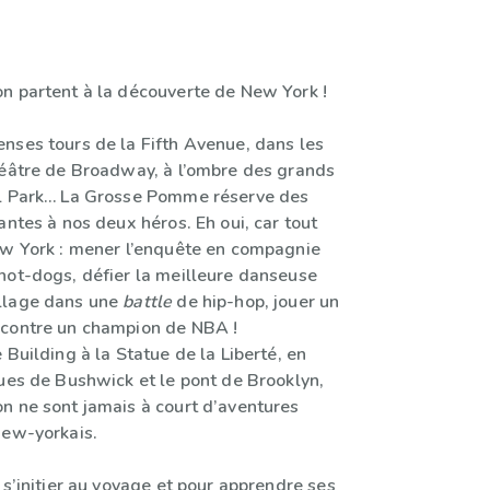
n partent à la découverte de New York !
nses tours de la Fifth Avenue, dans les
héâtre de Broadway, à l’ombre des grands
al Park… La Grosse Pomme réserve des
antes à nos deux héros. Eh oui, car tout
ew York : mener l’enquête en compagnie
hot-dogs, défier la meilleure danseuse
llage dans une
battle
de hip-hop, jouer un
 contre un champion de NBA !
 Building à la Statue de la Liberté, en
rues de Bushwick et le pont de Brooklyn,
n ne sont jamais à court d’aventures
new-yorkais.
 s’initier au voyage et pour apprendre ses