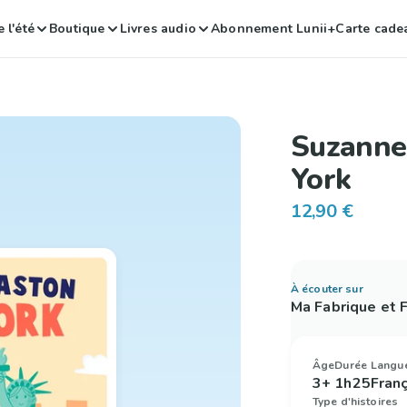
 l'été
Boutique
Livres audio
Abonnement Lunii+
Carte cade
Suzanne
York
12,90 €
À écouter sur
Ma Fabrique et
Âge
Durée
Langu
3+
1h25
Fran
Type d'histoires