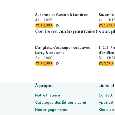
Suzanne et Gaston à Londres
Suzanne 
4+
2h25
4+
1h1
12,90 €
12,90 
Ces livres audio pourraient vous p
L'anglais, c'est super cool avec
1, 2, 3, F
Larry & ses amis
d'artifice 
5+
1h00
5+
0h5
12,90 €
9,90 €
À propos
Liens ut
Notre histoire
Contact
Catalogue des Éditions Lunii
Applicati
Nos engagements
Kits d'ac