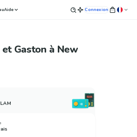
au
Aide
Connexion
 et Gaston à New
 FLAM
e
çais