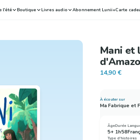
 l'été
Boutique
Livres audio
Abonnement Lunii+
Carte cade
Mani et 
d'Amazo
14,90 €
À écouter sur
Ma Fabrique et
Âge
Durée
Langu
5+
1h58
Fran
Type d'histoires