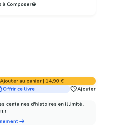
s à Composer
Ajouter au panier
|
14,90 €
Offrir ce livre
Ajouter
es centaines d'histoires en illimité,
t !
nnement