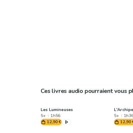
Ces livres audio pourraient vous p
Les Lumineuses
L'Archipe
5+
1h56
5+
1h3
12,90 €
12,90 