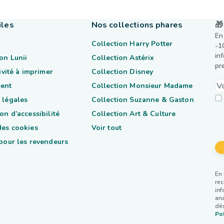
iles
Nos collections phares
🎁
En
Collection Harry Potter
-1
in
on Lunii
Collection Astérix
pr
tivité à imprimer
Collection Disney
ent
Collection Monsieur Madame
 légales
Collection Suzanne & Gaston
on d’accessibilité
Collection Art & Culture
des cookies
Voir tout
 pour les revendeurs
En 
rec
inf
ana
dés
Pol