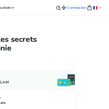
au
Aide
Connexion
les secrets
nie
 FLAM
e
çais