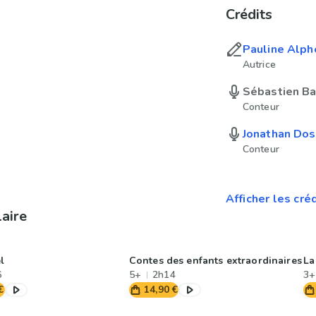
Crédits
Pauline Alph
Autrice
Sébastien Ba
Conteur
Jonathan Dos
Conteur
Afficher les cré
laire
l
Contes des enfants extraordinaires
La
6
5+
2h14
3+
€
14,90 €