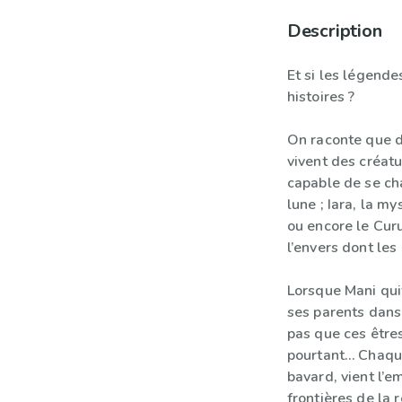
Description
Et si les légend
histoires ?
On raconte que d
vivent des créatu
capable de se c
lune ; Iara, la my
ou encore le Curu
l’envers dont le
Lorsque Mani quit
ses parents dans
pas que ces être
pourtant… Chaque j
bavard, vient l’
frontières de la 