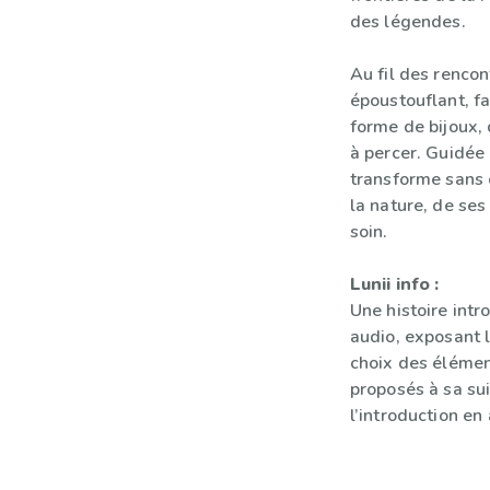
des légendes.
Au fil des renco
époustouflant, fa
forme de bijoux,
à percer. Guidée
transforme sans 
la nature, de ses
soin.
Lunii info :
Une histoire intr
audio, exposant l
choix des élémen
proposés à sa sui
l’introduction en