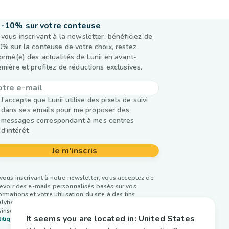
-10% sur votre conteuse
 vous inscrivant à la newsletter, bénéficiez de
0% sur la conteuse de votre choix, restez
formé(e) des actualités de Lunii en avant-
emière et profitez de réductions exclusives.
J’accepte que Lunii utilise des pixels de suivi
dans ses emails pour me proposer des
messages correspondant à mes centres
d'intérêt
Je m'inscris
vous inscrivant à notre newsletter, vous acceptez de
evoir des e-mails personnalisés basés sur vos
ormations et votre utilisation du site à des fins
lytiques et publicitaires. Vous pouvez vous
inscrire à tout moment. Plus d’infos dans notre
It seems you are located in:
United States
itique de confidentialité.