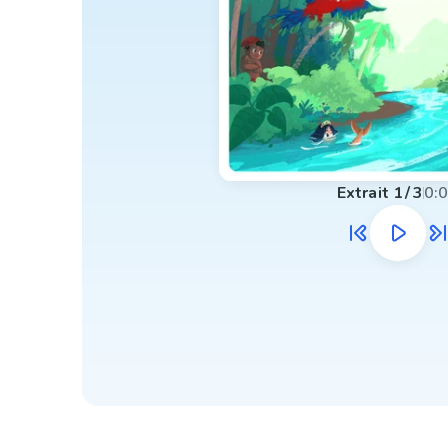
Extrait
1
/
3
0: