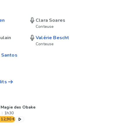
en
Clara Soares
Conteuse
ulain
Valérie Bescht
Conteuse
 Santos
dits
 Magie des Obake
1h30
12,90 €