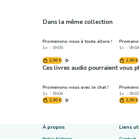
Dans la même collection
Promenons-nous à toute allure !
Promenon
1+
0h05
1+
0h0
2,90 €
2,90 €
Ces livres audio pourraient vous p
Promenons-nous avec le chat !
Promenon
1+
0h04
1+
0h0
2,90 €
2,90 €
À propos
Liens ut
Notre histoire
Contact