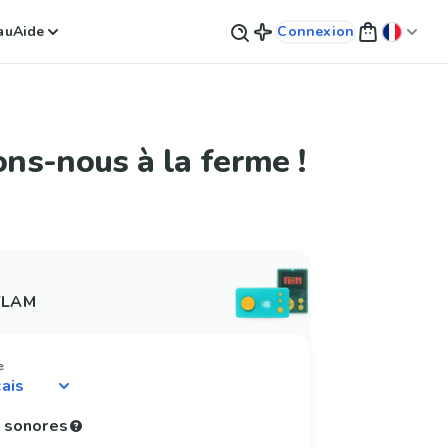
au
Aide
Connexion
ns-nous à la ferme !
 FLAM
e
 sonores