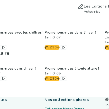
Les Éditions 
Auteu·r·ice
s-nous avec les chiffres !
Promenons-nous dans l’hiver !
Pr
4
1+
0h07
L'
1+
2,90 €
laire
s-nous dans l’hiver !
Promenons-nous à toute allure !
7
1+
0h05
2,90 €
iles
Nos collections phares
🎁
En
Collection Harry Potter