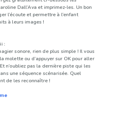
hargez gratuitement ci-dessous les
Caroline Dall’Ava et imprimez-les. Un bon
ger l’écoute et permettre à l’enfant
uits à leurs images !
i :
magier sonore, rien de plus simple ! Il vous
 la molette ou d’appuyer sur OK pour aller
 Et n’oubliez pas la dernière piste qui les
dans une séquence scénarisée. Quel
ant de les reconnaître !
rme