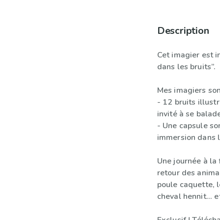
Description
Cet imagier est 
dans les bruits”.
Mes imagiers son
- 12 bruits illus
invité à se balad
- Une capsule so
immersion dans l’
Une journée à la 
retour des anima
poule caquette, l
cheval hennit... e