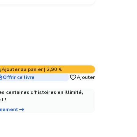
Ajouter au panier
|
2,90 €
Offrir ce livre
Ajouter
es centaines d'histoires en illimité,
t !
nnement