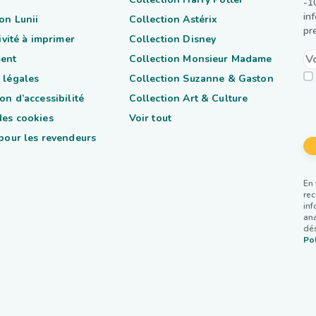
-1
in
on Lunii
Collection Astérix
pr
tivité à imprimer
Collection Disney
ent
Collection Monsieur Madame
 légales
Collection Suzanne & Gaston
on d’accessibilité
Collection Art & Culture
des cookies
Voir tout
 pour les revendeurs
En 
rec
inf
ana
dés
Pol