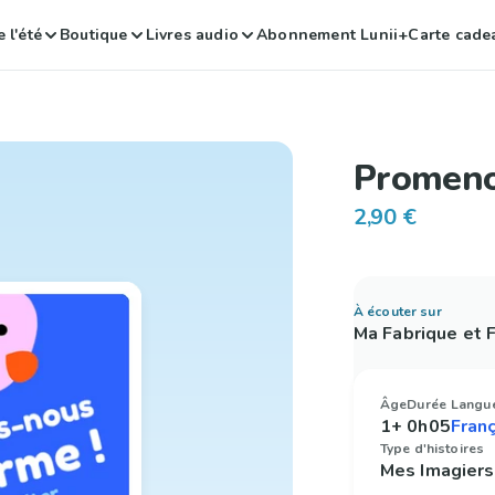
 l'été
Boutique
Livres audio
Abonnement Lunii+
Carte cade
Promeno
2,90 €
À écouter sur
Ma Fabrique et
Âge
Durée
Langu
1+
0h05
Type d'histoires
Mes Imagiers