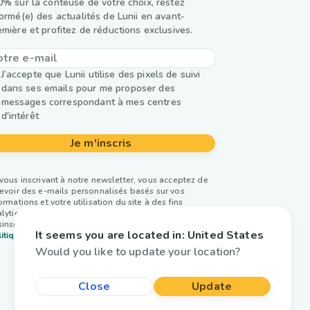
0% sur la conteuse de votre choix, restez
formé(e) des actualités de Lunii en avant-
emière et profitez de réductions exclusives.
J’accepte que Lunii utilise des pixels de suivi
dans ses emails pour me proposer des
messages correspondant à mes centres
d'intérêt
Je m'inscris
vous inscrivant à notre newsletter, vous acceptez de
evoir des e-mails personnalisés basés sur vos
ormations et votre utilisation du site à des fins
lytiques et publicitaires. Vous pouvez vous
inscrire à tout moment. Plus d’infos dans notre
It seems you are located in:
United States
itique de confidentialité.
Would you like to update your location?
Close
Update