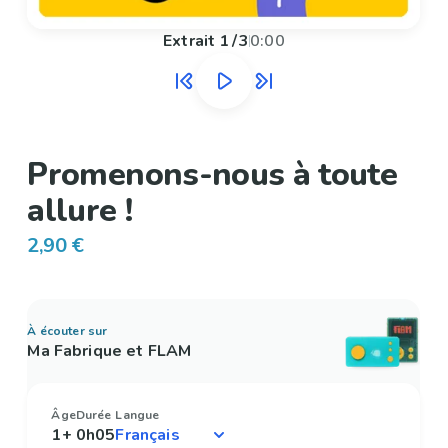
Extrait
1
/
3
0:00
Promenons-nous à toute
allure !
2,90 €
À écouter sur
Ma Fabrique et FLAM
Âge
Durée
Langue
1+
0h05