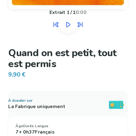
Extrait
1
/
1
0:00
Quand on est petit, tout
est permis
9,90 €
À écouter sur
La Fabrique uniquement
Âge
Durée
Langue
7+
0h37
Français