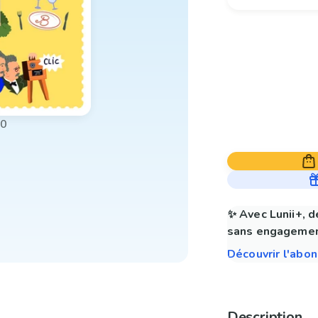
00
✨ Avec Lunii+, d
sans engagemen
Découvrir l'abo
Description