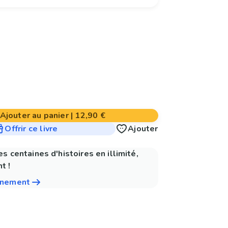
Ajouter au panier
|
12,90 €
Offrir ce livre
Ajouter
es centaines d'histoires en illimité,
t !
nnement