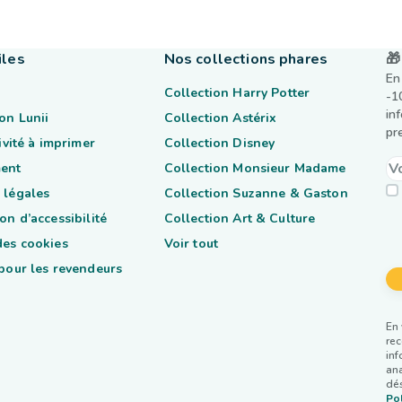
iles
Nos collections phares
🎁
En
Collection Harry Potter
-1
in
on Lunii
Collection Astérix
pr
tivité à imprimer
Collection Disney
ent
Collection Monsieur Madame
 légales
Collection Suzanne & Gaston
on d’accessibilité
Collection Art & Culture
des cookies
Voir tout
 pour les revendeurs
En 
rec
inf
ana
dés
Pol