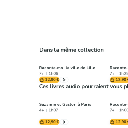
Dans la même collection
Raconte-moi la ville de Lille
Raconte-m
7+
1h06
7+
1h2
12,90 €
12,90 
Ces livres audio pourraient vous p
Suzanne et Gaston à Paris
Raconte-m
4+
1h07
7+
1h0
12,90 €
12,90 