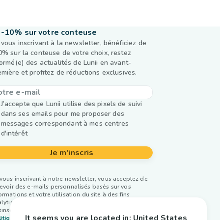
-10% sur votre conteuse
 vous inscrivant à la newsletter, bénéficiez de
0% sur la conteuse de votre choix, restez
formé(e) des actualités de Lunii en avant-
emière et profitez de réductions exclusives.
J’accepte que Lunii utilise des pixels de suivi
dans ses emails pour me proposer des
messages correspondant à mes centres
d'intérêt
Je m'inscris
vous inscrivant à notre newsletter, vous acceptez de
evoir des e-mails personnalisés basés sur vos
ormations et votre utilisation du site à des fins
lytiques et publicitaires. Vous pouvez vous
inscrire à tout moment. Plus d’infos dans notre
It seems you are located in:
United States
itique de confidentialité.