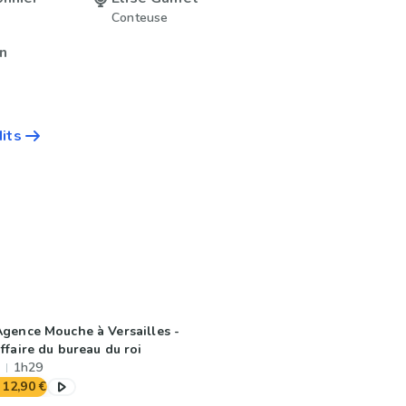
Conteuse
n
dits
Agence Mouche à Versailles -
affaire du bureau du roi
1h29
12,90 €