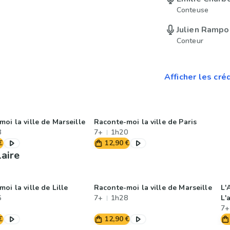
Conteuse
Julien Rampo
Conteur
Afficher les cré
oi la ville de Marseille
Raconte-moi la ville de Paris
8
7+
1h20
€
12,90 €
laire
oi la ville de Lille
Raconte-moi la ville de Marseille
L'
6
7+
1h28
L'
7+
€
12,90 €