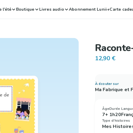
 l'été
Boutique
Livres audio
Abonnement Lunii+
Carte cade
Raconte-
12,90 €
À écouter sur
Ma Fabrique et
Âge
Durée
Langu
7+
1h20
Fran
Type d'histoires
Mes Histoire