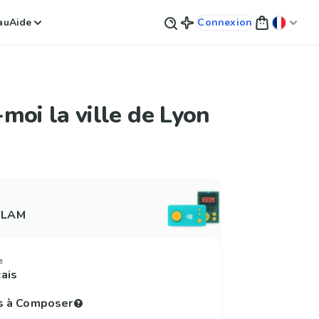
au
Aide
Connexion
moi la ville de Lyon
 FLAM
e
çais
s à Composer