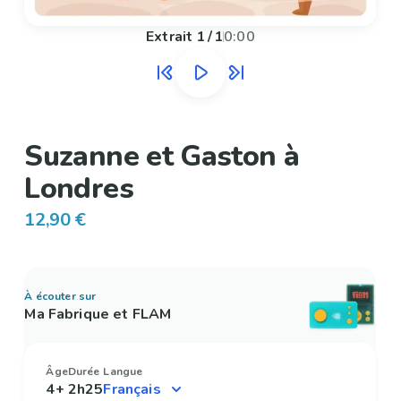
Extrait
1
/
1
0:00
Suzanne et Gaston à
Londres
12,90 €
À écouter sur
Ma Fabrique et FLAM
Âge
Durée
Langue
4+
2h25