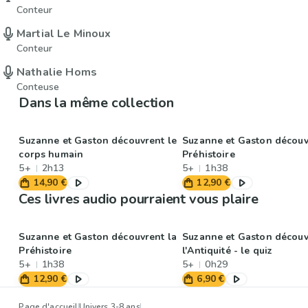
Conteur
Martial Le Minoux
Conteur
Nathalie Homs
Conteuse
Dans la même collection
Suzanne et Gaston découvrent le
Suzanne et Gaston découv
corps humain
Préhistoire
5+
2h13
5+
1h38
14,90 €
12,90 €
Ces livres audio pourraient vous plaire
Suzanne et Gaston découvrent la
Suzanne et Gaston découv
Préhistoire
l'Antiquité - le quiz
5+
1h38
5+
0h29
12,90 €
6,90 €
Page d'accueil
Univers 3-8 ans