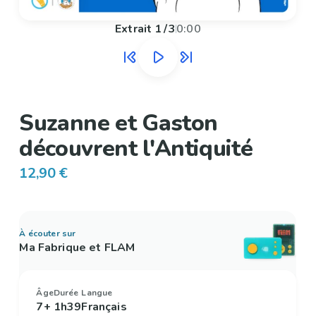
Extrait
1
/
3
0:00
Suzanne et Gaston
découvrent l'Antiquité
12,90 €
À écouter sur
Ma Fabrique et FLAM
Âge
Durée
Langue
7+
1h39
Français