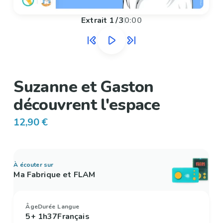
Extrait
1
/
3
0:00
Suzanne et Gaston
découvrent l'espace
12,90 €
À écouter sur
Ma Fabrique et FLAM
Âge
Durée
Langue
5+
1h37
Français