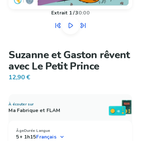
Extrait
1
/
3
0:00
Suzanne et Gaston rêvent
avec Le Petit Prince
12,90 €
À écouter sur
Ma Fabrique et FLAM
Âge
Durée
Langue
5+
1h15