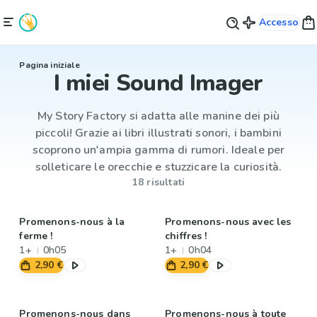
Accesso
Pagina iniziale
I miei Sound Imager
My Story Factory si adatta alle manine dei più
piccoli! Grazie ai libri illustrati sonori, i bambini
scoprono un'ampia gamma di rumori. Ideale per
solleticare le orecchie e stuzzicare la curiosità.
18 risultati
Promenons-nous à la
Promenons-nous avec les
ferme !
chiffres !
1+
0h05
1+
0h04
2,90 €
2,90 €
Promenons-nous dans
Promenons-nous à toute