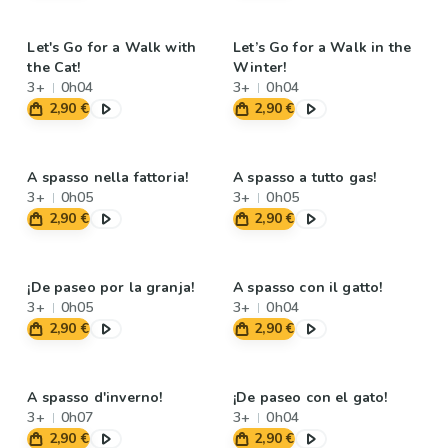
Let's Go for a Walk with
Let’s Go for a Walk in the
the Cat!
Winter!
3+
0h04
3+
0h04
2,90 €
2,90 €
A spasso nella fattoria!
A spasso a tutto gas!
3+
0h05
3+
0h05
2,90 €
2,90 €
¡De paseo por la granja!
A spasso con il gatto!
3+
0h05
3+
0h04
2,90 €
2,90 €
A spasso d'inverno!
¡De paseo con el gato!
3+
0h07
3+
0h04
2,90 €
2,90 €