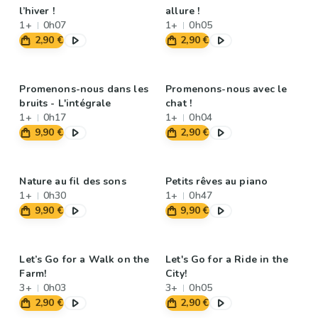
l’hiver !
allure !
1+
0h07
1+
0h05
2,90 €
2,90 €
Promenons-nous dans les
Promenons-nous avec le
bruits - L'intégrale
chat !
1+
0h17
1+
0h04
9,90 €
2,90 €
Nature au fil des sons
Petits rêves au piano
1+
0h30
1+
0h47
9,90 €
9,90 €
Let’s Go for a Walk on the
Let's Go for a Ride in the
Farm!
City!
3+
0h03
3+
0h05
2,90 €
2,90 €