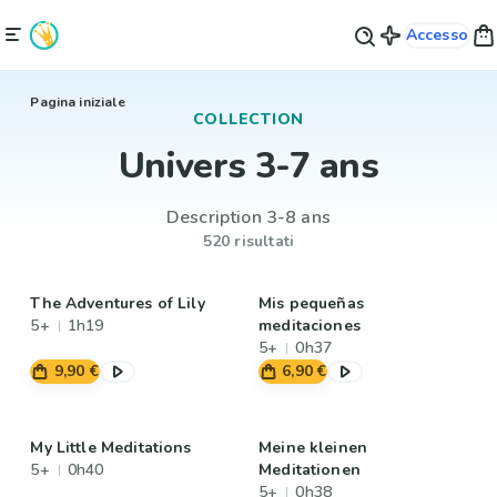
Accesso
Pagina iniziale
COLLECTION
Univers 3-7 ans
Description 3-8 ans
520 risultati
The Adventures of Lily
Mis pequeñas
5+
1h19
meditaciones
5+
0h37
9,90 €
6,90 €
My Little Meditations
Meine kleinen
5+
0h40
Meditationen
5+
0h38