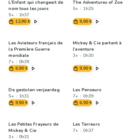
L’Enfant qui changeait de
The Adventures of Zoe
nom tous les jours
5+
1h25
5+
1h37
12,90 €
9,90 €
Les Aviateurs français de
Mickey & Cie partent à
la Première Guerre
l’aventure
mondiale
3+
0h30
7+
0h39
6,90 €
9,90 €
De gestolen verjaardag
Les Penseurs
5+
1h31
7+
0h39
9,90 €
6,90 €
Les Petites Frayeurs de
Les Terreurs
Mickey & Cie
7+
0h37
3+
0h31