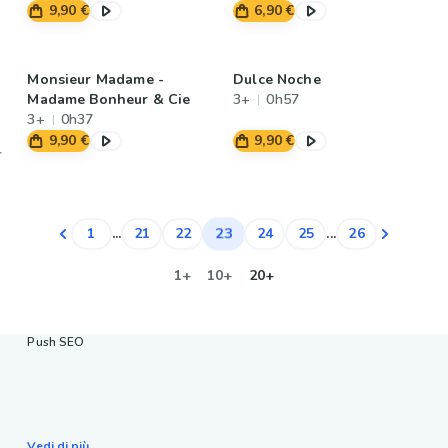
9,90 €
6,90 €
Monsieur Madame -
Dulce Noche
Madame Bonheur & Cie
3+
0h57
3+
0h37
9,90 €
9,90 €
23
1
...
21
22
24
25
...
26
1+
10+
20+
Push SEO
Vedi di più