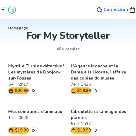
Connection
Homepage
For My Storyteller
484 results
Myrtille Turbine détective !
L'Agence Mouche et la
Les mystères de Donjon-
Dame à la licorne, l'affaire
sur-Fosses
des copies du musée
5+
2h17
7+
1h25
$20.99
$19.99
Mes comptines d'animaux
Ciboulette et la magie des
1+
0h26
plantes
5+
1h37
$19.99
$19.99