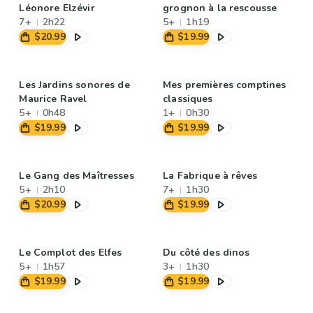
Léonore Elzévir
grognon à la rescousse
7+
2h22
5+
1h19
$20.99
$19.99
Les Jardins sonores de
Mes premières comptines
Maurice Ravel
classiques
5+
0h48
1+
0h30
$19.99
$19.99
Le Gang des Maîtresses
La Fabrique à rêves
5+
2h10
7+
1h30
$20.99
$19.99
Le Complot des Elfes
Du côté des dinos
5+
1h57
3+
1h30
$19.99
$19.99