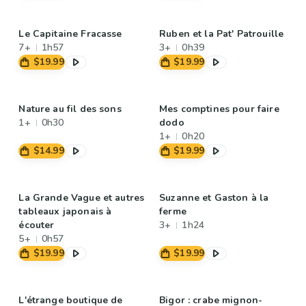
Le Capitaine Fracasse
Ruben et la Pat' Patrouille
7+
1h57
3+
0h39
$19.99
$19.99
Nature au fil des sons
Mes comptines pour faire
1+
0h30
dodo
1+
0h20
$14.99
$19.99
La Grande Vague et autres
Suzanne et Gaston à la
tableaux japonais à
ferme
écouter
3+
1h24
5+
0h57
$19.99
$19.99
L'étrange boutique de
Bigor : crabe mignon-