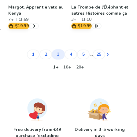
Margot, Apprentie véto au
La Trompe de l'Éléphant et
Kenya
autres Histoires comme ça
7+
1h59
3+
1h10
$19.99
$19.99
3
1
2
4
5
...
25
1+
10+
20+
Free delivery from €49
Delivery in 3-5 working
purchase (excluding
days