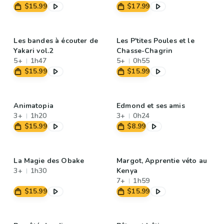
$15.99
$17.99
Les bandes à écouter de
Les P'tites Poules et le
Yakari vol.2
Chasse-Chagrin
5+
1h47
5+
0h55
$15.99
$15.99
Animatopia
Edmond et ses amis
3+
1h20
3+
0h24
$15.99
$8.99
La Magie des Obake
Margot, Apprentie véto au
3+
1h30
Kenya
7+
1h59
$15.99
$15.99