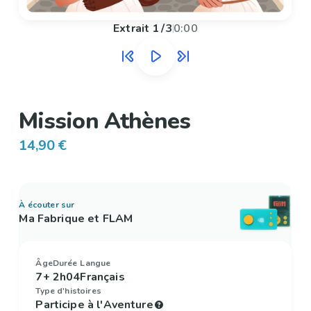
Extrait
1
/
3
0:00
Mission Athènes
14,90 €
À écouter sur
Ma Fabrique et FLAM
Âge
Durée
Langue
7+
2h04
Français
Type d'histoires
Participe à l'Aventure