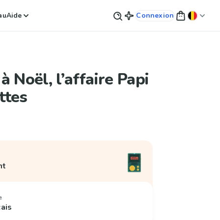
au
Aide
Connexion
à Noël, l’affaire Papi
ttes
nt
e
çais