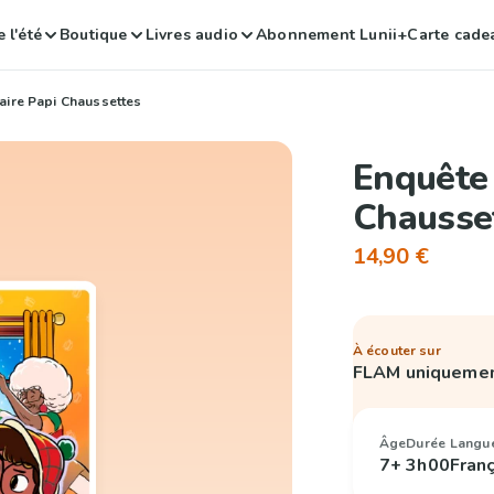
 l'été
Boutique
Livres audio
Abonnement Lunii+
Carte cade
faire Papi Chaussettes
Enquête 
Chausse
14,90 €
À écouter sur
FLAM uniqueme
Âge
Durée
Langu
7+
3h00
Fran