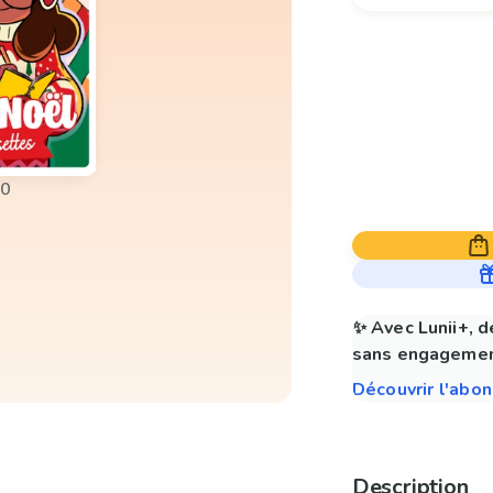
00
✨ Avec Lunii+, d
sans engagemen
Découvrir l'abo
Description