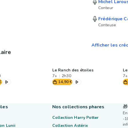
Michel Larou
Conteur
Frédérique C
Conteuse
Afficher les cré
laire
Le Ranch des étoiles
Le
0
7+
2h30
7+
€
14,90 €
iles
Nos collections phares
🎁
En
Collection Harry Potter
-1
in
on Lunii
Collection Astérix