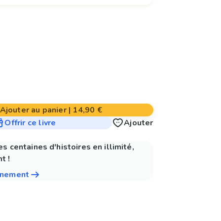
Ajouter au panier
|
14,90 €
Offrir ce livre
Ajouter
es centaines d'histoires en illimité,
t !
nnement