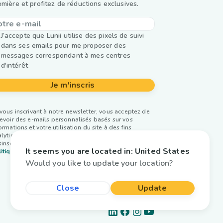
emière et profitez de réductions exclusives.
J’accepte que Lunii utilise des pixels de suivi
dans ses emails pour me proposer des
messages correspondant à mes centres
d'intérêt
Je m'inscris
vous inscrivant à notre newsletter, vous acceptez de
evoir des e-mails personnalisés basés sur vos
ormations et votre utilisation du site à des fins
lytiques et publicitaires. Vous pouvez vous
inscrire à tout moment. Plus d’infos dans notre
It seems you are located in:
United States
itique de confidentialité.
Would you like to update your location?
Close
Update