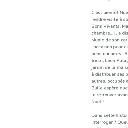
C’est bientôt No
rendre visite à s
Bons Vivants. Mai
chambre… il a dis
Munie de son car
l’occasion pour e
pensionnaires : 
tricot, Léon Pota
jardin de la mais
à distribuer ses 
autres, occupés à
Bulle espère que P
le retrouver ava
Noël !
Dans cette histoir
interroger ? Quel