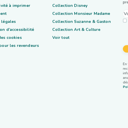
pr
tivité à imprimer
Collection Disney
ent
Collection Monsieur Madame
 légales
Collection Suzanne & Gaston
on d’accessibilité
Collection Art & Culture
des cookies
Voir tout
 pour les revendeurs
En 
rec
inf
ana
dés
Pol