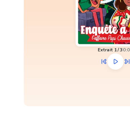
Extrait
1
/
3
0: