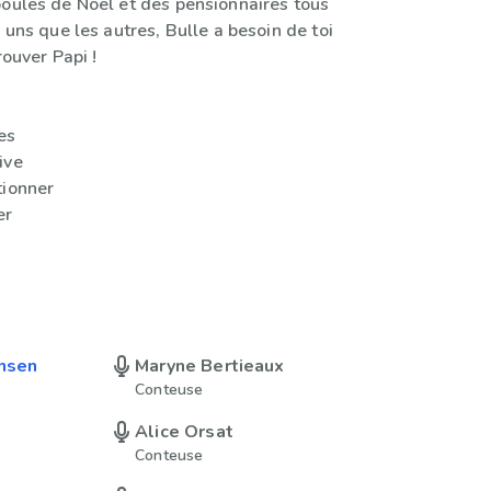
boules de Noël et des pensionnaires tous
s uns que les autres, Bulle a besoin de toi
rouver Papi !
es
ive
tionner
er
nsen
Maryne Bertieaux
Conteuse
Alice Orsat
Conteuse